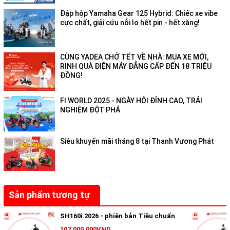
Đập hộp Yamaha Gear 125 Hybrid: Chiếc xe vibe
cực chất, giải cứu nỗi lo hết pin - hết xăng!
CÙNG YADEA CHỞ TẾT VỀ NHÀ: MUA XE MỚI,
RINH QUÀ ĐIỆN MÁY ĐẲNG CẤP ĐẾN 18 TRIỆU
ĐỒNG!
Thiết kế phía trước hiện đại và năng
động
FI WORLD 2025 - NGÀY HỘI ĐỈNH CAO, TRẢI
NGHIỆM ĐỘT PHÁ
Diện mạo phía trước nổi bật với các đường nét thiết kế ba
chiều sắc sảo, kết hợp cùng đèn trang trí LED và hệ thống đèn
Siêu khuyến mãi tháng 8 tại Thanh Vương Phát
trước sử dụng thấu kính xám khói đầy mạnh mẽ, tạo nên tổng
thể trẻ trung, hiện đại, năng động nhưng vẫn toát lên vẻ sang
trọng.
Sản phẩm tương tự
SH160i 2026 - phiên bản Tiêu chuẩn
107.000.000VND