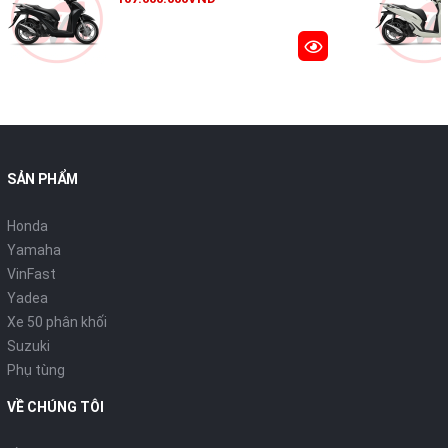
Tem xe Sport mới
SẢN PHẨM
Bộ tem thể thao kế thừa tinh thần thiết kế cốt lõi, được tinh
chỉnh tông màu hài hòa, đem lại hình ảnh hiện đại, trẻ trung
Honda
hơn.
Yamaha
VinFast
Yadea
Xe 50 phân khối
Suzuki
Phụ tùng
VỀ CHÚNG TÔI