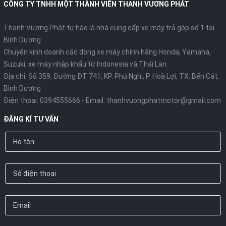
CÔNG TY TNHH MỘT THÀNH VIÊN THANH VƯƠNG PHÁT
Bánh xe trước có kích thước lớn 16 inch, đem đến tư thế lái xe
cao, thẳng cùng tầm nhìn thoáng rộng.
Thanh Vương Phát tự hào là nhà cung cấp xe máy trả góp số 1 tại
Bình Dương.
ĐỘNG CƠ
Chuyên kinh doanh các dòng xe máy chính hãng Honda, Yamaha,
Suzuki, xe máy nhập khẩu từ Indonesia và Thái Lan.
Địa chỉ: Số 359, Đường ĐT 741, KP. Phú Nghị, P. Hoà Lợi, TX. Bến Cát,
Bình Dương
Điện thoại:
0394555666
- Email:
thanhvuongphatmotor@gmail.com
ĐĂNG KÍ TƯ VẤN
Động cơ eSP thông minh thế hệ mới
eSP - Động cơ thông minh với thiết kế nhỏ gọn, 110cc, 4 kỳ, xy-
lanh đơn, làm mát bằng không khí và tích hợp những công
nghệ tiên tiến: hệ thống phun xăng điện tử (PGM-FI),động cơ