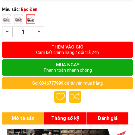
Màu sắc:
Bạc Đen
–
+
THÊM VÀO GIỎ
Cam kết chính hãng / đổi trả 24h
MUA NGAY
Thanh toán nhanh chóng
Gọi
0346777999
để tư vấn mua hàng
Mô tả sản
Thông số kỹ
Đánh giá
phẩm
thuật