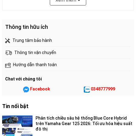
Xem thêm
Thông tin hữu ích
Kiểu dáng thời trang và màu sắc mới
Trung tâm bảo hành
cá tính
Thông tin vận chuyển
Thân xe nhỏ gọn kế thừa thiết kế của dòng xe SH cao cấp, với
Hướng dẫn thanh toán
đường nét liền mạch được chau chuốt, nổi bật với tông màu
Bạc Nhám hoàn toàn mới hiện đại, trẻ trung kết hợp cùng phối
Chat với chúng tôi
màu tinh tế trên tay dắt sau và tem xe ở phiên bản Thể thao,
Facebook
0348777999
tạo nên diện mạo thời trang, đầy cuốn hút
THIẾT KẾ
Tin nổi bật
Phân tích chiều sâu hệ thống Blue Core Hybrid
trên Yamaha Gear 125 2026: Tối ưu hóa hiệu suất
đô thị