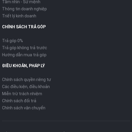
Tầm nhìn - Sứ mệnh
Thông tin doanh nghiệp
Mặt đồng hồ hiện đại
Triết lý kinh doanh
Thiết kế mặt đồng hồ trẻ trung, thanh lịch nhưng không kém
CHÍNH SÁCH TRẢ GÓP
phần hiện đại với màn hình LCD hiển thị số quãng đường và
mức nhiên liệu.
Trả góp 0%
Trả góp không trả trước
Hướng dẫn mua trả góp
ĐIỀU KHOẢN, PHÁP LÝ
Chính sách quyền riêng tư
Các điều kiện, điều khoản
Miễn trừ trách nhiệm
Chính sách đổi trả
Chính sách vận chuyển
Bánh xe trước kích thước lớn 16-inch