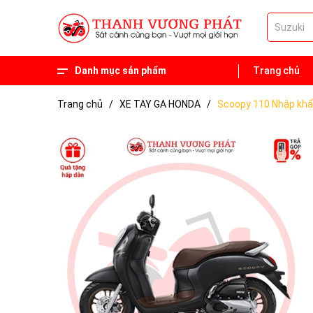
Danh mục sản phẩm
Trang chủ
Phụ tùng
Xe 50 phân khối
Trang chủ
/
XE TAY GA HONDA
/
Scoopy 110 Nhập khẩ