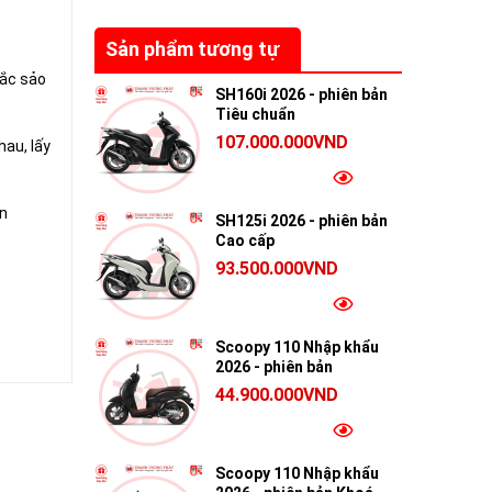
Sản phẩm tương tự
sắc sảo
SH160i 2026 - phiên bản
Tiêu chuẩn
107.000.000VND
hau, lấy
n
SH125i 2026 - phiên bản
Cao cấp
93.500.000VND
Scoopy 110 Nhập khẩu
2026 - phiên bản
Smartkey
44.900.000VND
 đèn báo
Scoopy 110 Nhập khẩu
đồ phía