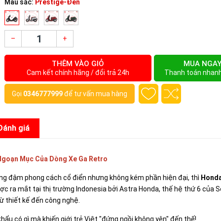
Màu sắc:
Prestige-Đen
–
+
THÊM VÀO GIỎ
MUA NGA
Cam kết chính hãng / đổi trả 24h
Thanh toán nhan
Gọi
0346777999
để tư vấn mua hàng
Đánh giá
 Ngoạn Mục Của Dòng Xe Ga Retro
ang đậm phong cách cổ điển nhưng không kém phần hiện đại, thì
Hond
ược ra mắt tại thị trường Indonesia bởi Astra Honda, thế hệ thứ 6 của 
ừ thiết kế đến công nghệ.
u có gì mà khiến giới trẻ Việt "đứng ngồi không yên" đến thế!