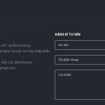
đối lập.
 Hãy để lại ý kiến dưới phần bình luận nhé!
T
ĐĂNG KÍ TƯ VẤN
số 1 tại Bình Dương.
amaha, Suzuki, xe máy nhập khẩu
X. Bến Cát, Bình Dương
gmail.com