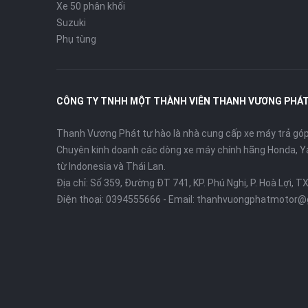
Xe 50 phân khối
Fashion:
Trẻ trung, năng động với cách phối màu 
Suzuki
Phụ tùng
Energetic:
Thể thao và đầy bứt phá.
Bạn ấn tượng nhất với nâng cấp nào trên Scoopy 2025?
CÔNG TY TNHH MỘT THÀNH VIÊN THANH VƯƠNG PHÁ
Thanh Vương Phát tự hào là nhà cung cấp xe máy trả góp 
Chuyên kinh doanh các dòng xe máy chính hãng Honda, Y
từ Indonesia và Thái Lan.
Địa chỉ: Số 359, Đường ĐT 741, KP. Phú Nghị, P. Hoà Lợi, T
Điện thoại:
0394555666
- Email:
thanhvuongphatmotor@