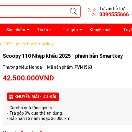
Tư vấn hỗ trợ
0394555666
Sản phẩm
Tin tức
Trả góp
Khuyến mãi
Tuy
u 2025 - phiên bản Smartkey
Scoopy 110 Nhập khẩu 2025 - phiên bản Smartkey
Thương hiệu:
Honda
Mã sản phẩm:
PVN1563
42.500.000VND
KHUYẾN MÃI - ƯU ĐÃI
- Combo quà tặng giá trị.
- Trả góp 0% qua thẻ tín dụng.
- Bảo hành 3 năm hoặc 30.000 km.