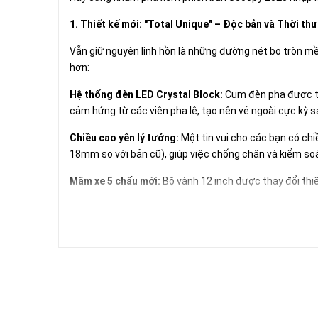
1. Thiết kế mới: "Total Unique" – Độc bản và Thời th
Vẫn giữ nguyên linh hồn là những đường nét bo tròn m
hơn:
Hệ thống đèn LED Crystal Block:
Cụm đèn pha được thi
cảm hứng từ các viên pha lê, tạo nên vẻ ngoài cực kỳ 
Chiều cao yên lý tưởng:
Một tin vui cho các bạn có ch
18mm so với bản cũ), giúp việc chống chân và kiểm soá
Mâm xe 5 chấu mới:
Bộ vành 12 inch được thay đổi thiế
2. Công nghệ tiện ích: Nâng cấp để dẫn đầu
Honda không chỉ thay đổi diện mạo mà còn tập trung và
Màn hình kỹ thuật số hoàn toàn:
Bảng đồng hồ LCD mới 
ECO Riding.
Cổng sạc USB Type-C:
Thay vì cổng sạc 12V cũ, Scoop