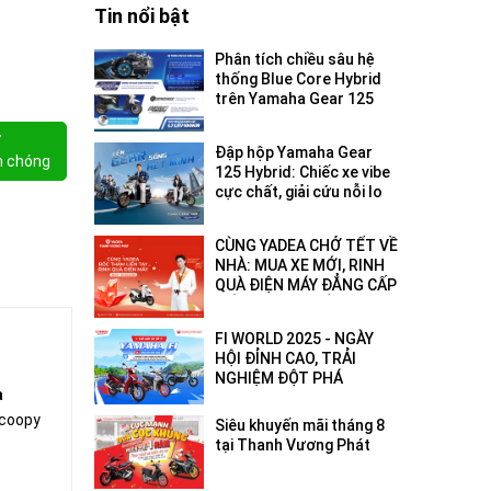
Tin nổi bật
Phân tích chiều sâu hệ
thống Blue Core Hybrid
trên Yamaha Gear 125
2026: Tối ưu hóa hiệu
suất đô thị
Y
Đập hộp Yamaha Gear
h chóng
125 Hybrid: Chiếc xe vibe
cực chất, giải cứu nỗi lo
hết pin - hết xăng!
CÙNG YADEA CHỞ TẾT VỀ
NHÀ: MUA XE MỚI, RINH
QUÀ ĐIỆN MÁY ĐẲNG CẤP
ĐẾN 18 TRIỆU ĐỒNG!
FI WORLD 2025 - NGÀY
HỘI ĐỈNH CAO, TRẢI
NGHIỆM ĐỘT PHÁ
a
Scoopy
Siêu khuyến mãi tháng 8
tại Thanh Vương Phát