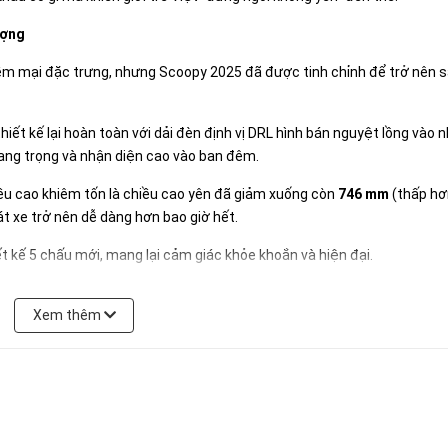
ượng
ềm mại đặc trưng, nhưng Scoopy 2025 đã được tinh chỉnh để trở nên 
ết kế lại hoàn toàn với dải đèn định vị DRL hình bán nguyệt lồng vào n
sang trọng và nhận diện cao vào ban đêm.
iều cao khiêm tốn là chiều cao yên đã giảm xuống còn
746 mm
(thấp hơ
t xe trở nên dễ dàng hơn bao giờ hết.
t kế 5 chấu mới, mang lại cảm giác khỏe khoắn và hiện đại.
Xem thêm
o trải nghiệm người dùng với các tính năng "Pro Max":
hiển thị sắc nét các thông số như tốc độ, mức tiêu hao nhiên liệu và
y 2025 đã cập nhật lên chuẩn Type-C hiện đại, nằm gọn trong hộc để 