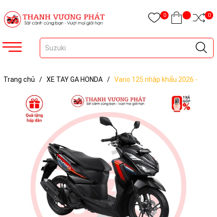
0
0
Trang chủ
/
XE TAY GA HONDA
/
Vario 125 nhập khẩu 2026 -
Phiên bản Tiêu chuẩn (Khoá chìa)