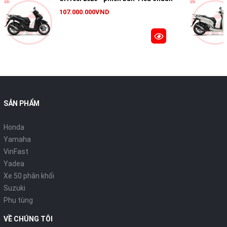
107.000.000VND
Điểm nhấn lớn nhất của đời 2026 chính là sự xuất hiện của
phiên bản Vario 125 Street Style
.
SẢN PHẨM
Ghi-đông trần (Naked bike style):
Thay vì cụm nhựa ốp kín,
Honda
bản Street sử dụng tay lái trần kết hợp với cụm đồng hồ kỹ
Yamaha
thuật số tách rời.
VinFast
Phong cách bụi bặm:
Thiết kế này hướng tới những khách
Yadea
hàng trẻ tuổi, cá tính, thích sự tự do và phong cách "bụi" đặc
Xe 50 phân khối
trưng của dòng Honda Beat Street hay Zoomer-X.
Suzuki
Phụ tùng
VỀ CHÚNG TÔI