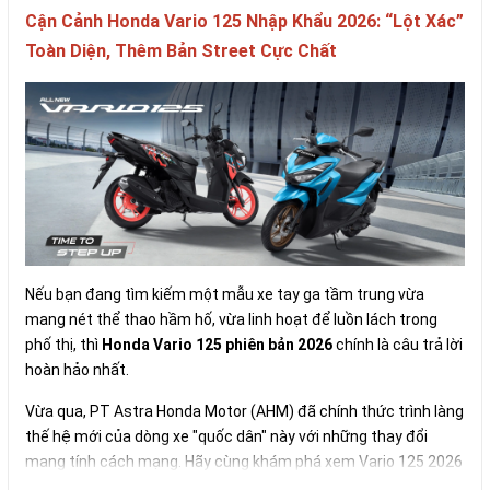
phẩm
thuật
Cận Cảnh Honda Vario 125 Nhập Khẩu 2026: “Lột Xác”
Toàn Diện, Thêm Bản Street Cực Chất
Nếu bạn đang tìm kiếm một mẫu xe tay ga tầm trung vừa
mang nét thể thao hầm hố, vừa linh hoạt để luồn lách trong
phố thị, thì
Honda Vario 125 phiên bản 2026
chính là câu trả lời
hoàn hảo nhất.
Vừa qua, PT Astra Honda Motor (AHM) đã chính thức trình làng
thế hệ mới của dòng xe "quốc dân" này với những thay đổi
mang tính cách mạng. Hãy cùng khám phá xem Vario 125 2026
có gì mà khiến giới mộ điệu xe nhập khẩu "đứng ngồi không