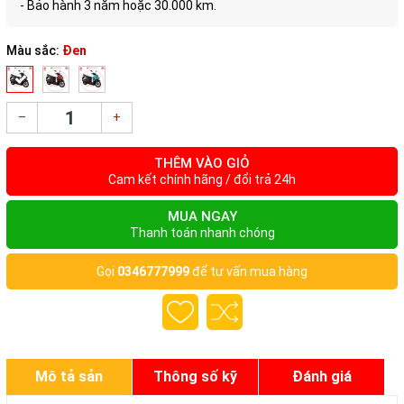
- Bảo hành 3 năm hoặc 30.000 km.
Màu sắc:
Đen
–
+
THÊM VÀO GIỎ
Cam kết chính hãng / đổi trả 24h
MUA NGAY
Thanh toán nhanh chóng
Gọi
0346777999
để tư vấn mua hàng
Mô tả sản
Thông số kỹ
Đánh giá