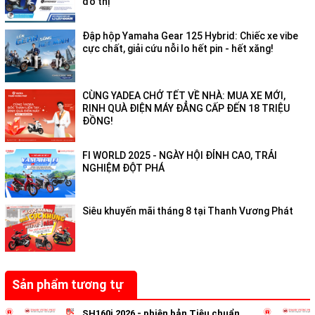
đô thị
Khe gió khí động học:
Hai bên yếm xe xuất hiện thêm các khe
gió giả, mang hơi hướng của các dòng xe phân khối lớn, tạo
Đập hộp Yamaha Gear 125 Hybrid: Chiếc xe vibe
cảm giác mạnh mẽ và bốc lửa.
cực chất, giải cứu nỗi lo hết pin - hết xăng!
Thân xe:
Những đường gân dập nổi chạy dọc thân xe tạo nên
một tổng thể cơ bắp nhưng vẫn rất gọn gàng.
CÙNG YADEA CHỞ TẾT VỀ NHÀ: MUA XE MỚI,
RINH QUÀ ĐIỆN MÁY ĐẲNG CẤP ĐẾN 18 TRIỆU
ĐỒNG!
FI WORLD 2025 - NGÀY HỘI ĐỈNH CAO, TRẢI
NGHIỆM ĐỘT PHÁ
Siêu khuyến mãi tháng 8 tại Thanh Vương Phát
2. Sự xuất hiện của phiên bản
"Street" độc lạ
Sản phẩm tương tự
SH160i 2026 - phiên bản Tiêu chuẩn