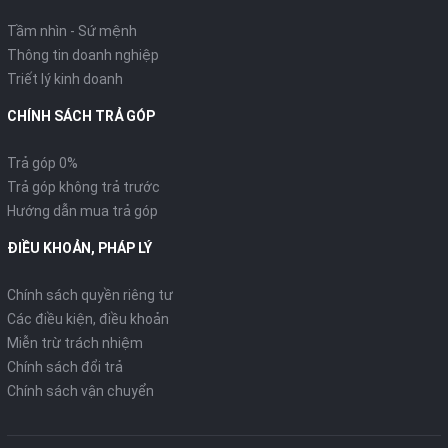
Tầm nhìn - Sứ mệnh
Thông tin doanh nghiệp
Triết lý kinh doanh
CHÍNH SÁCH TRẢ GÓP
3. Động cơ eSP – Bền bỉ và cực
Trả góp 0%
kỳ tiết kiệm
Trả góp không trả trước
Hướng dẫn mua trả góp
ĐIỀU KHOẢN, PHÁP LÝ
Chính sách quyền riêng tư
Các điều kiện, điều khoản
Miễn trừ trách nhiệm
Chính sách đổi trả
Chính sách vận chuyển
Dù không nâng cấp lên động cơ 4 van như "đàn anh" 160, nhưng
khối động cơ eSP 125cc trên Vario 2026 đã được tinh chỉnh để