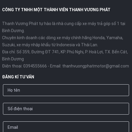
tối ưu hóa hiệu suất:
CÔNG TY TNHH MỘT THÀNH VIÊN THANH VƯƠNG PHÁT
Công suất:
Khoảng 11 mã lực và mô-men xoắn 10,8 Nm.
Tiêu thụ nhiên liệu:
Một điểm cộng cực lớn khi xe chỉ tiêu tốn
Thanh Vương Phát tự hào là nhà cung cấp xe máy trả góp số 1 tại
khoảng
1,9 lít/100km
. Với giá xăng biến động như hiện nay, đây
Bình Dương.
là một ưu điểm không thể bỏ qua.
Chuyên kinh doanh các dòng xe máy chính hãng Honda, Yamaha,
Suzuki, xe máy nhập khẩu từ Indonesia và Thái Lan.
Vận hành:
Hệ thống bộ đề tích hợp ACG giúp xe khởi động cực
Địa chỉ: Số 359, Đường ĐT 741, KP. Phú Nghị, P. Hoà Lợi, TX. Bến Cát,
êm, không tiếng động, cùng tính năng Idling Stop (ngắt động
Bình Dương
cơ tạm thời) giúp tiết kiệm xăng tối đa khi dừng đèn đỏ.
Điện thoại:
0394555666
- Email:
thanhvuongphatmotor@gmail.com
4. Trang bị tiện ích hiện đại
ĐĂNG KÍ TƯ VẤN