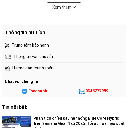
yên" nhé!
Xem thêm
1. Thiết kế đột phá: Góc cạnh
và nam tính hơn
Thông tin hữu ích
Trung tâm bảo hành
Thông tin vận chuyển
Hướng dẫn thanh toán
Chat với chúng tôi
Facebook
0348777999
Bước sang đời 2026, Vario 125 không còn dừng lại ở việc thay
tem hay đổi màu. Toàn bộ phần dàn áo đã được tinh chỉnh lại:
Tin nổi bật
Mặt nạ trước:
Dải đèn LED định vị hình chữ Y nay được làm
thanh mảnh, sắc sảo hơn. Đèn xi-nhan được đặt cao hơn giúp
Phân tích chiều sâu hệ thống Blue Core Hybrid
trên Yamaha Gear 125 2026: Tối ưu hóa hiệu suất
tăng khả năng nhận diện.