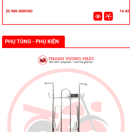
23.900.000VND
16.40
PHỤ TÙNG - PHỤ KIỆN