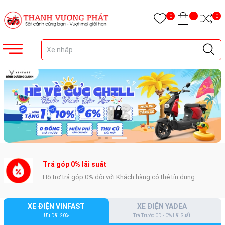
0
0
Miễn phí vận chuyển
Giao xe miễn phí tận nhà trên địa bàn tỉnh Bình Dương.
XE ĐIỆN VINFAST
XE ĐIỆN YADEA
Ưu Đãi 20%
Trả Trước 0Đ - 0% Lãi Suất