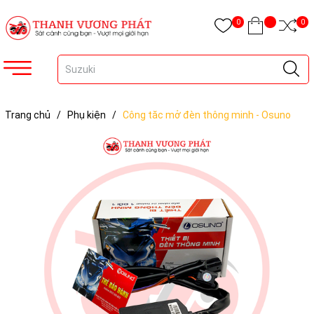
0
0
Trang chủ
/
Phụ kiện
/
Công tăc mở đèn thông minh - Osuno