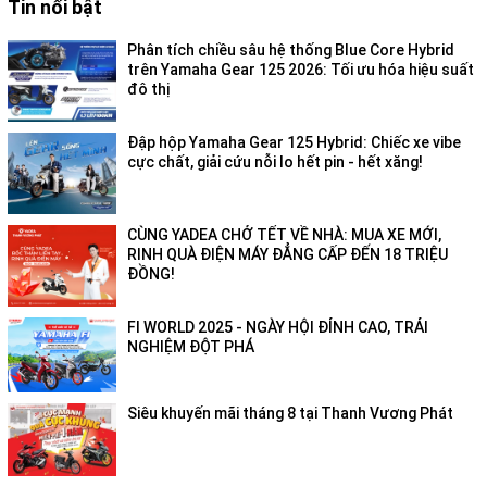
Tin nổi bật
Phân tích chiều sâu hệ thống Blue Core Hybrid
trên Yamaha Gear 125 2026: Tối ưu hóa hiệu suất
đô thị
Đập hộp Yamaha Gear 125 Hybrid: Chiếc xe vibe
cực chất, giải cứu nỗi lo hết pin - hết xăng!
CÙNG YADEA CHỞ TẾT VỀ NHÀ: MUA XE MỚI,
RINH QUÀ ĐIỆN MÁY ĐẲNG CẤP ĐẾN 18 TRIỆU
ĐỒNG!
FI WORLD 2025 - NGÀY HỘI ĐỈNH CAO, TRẢI
NGHIỆM ĐỘT PHÁ
Siêu khuyến mãi tháng 8 tại Thanh Vương Phát