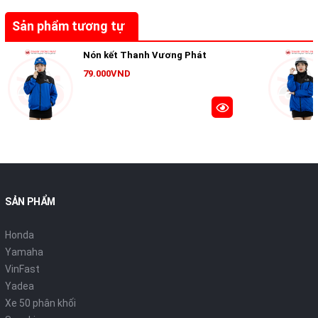
Sản phẩm tương tự
Nón kết Thanh Vương Phát
79.000VND
SẢN PHẨM
Honda
Yamaha
VinFast
Yadea
Xe 50 phân khối