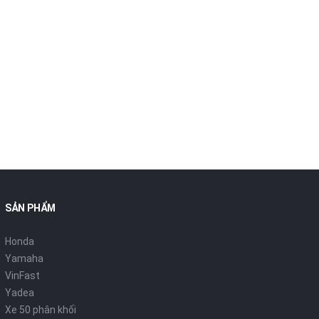
SẢN PHẨM
Honda
Yamaha
VinFast
Yadea
Xe 50 phân khối