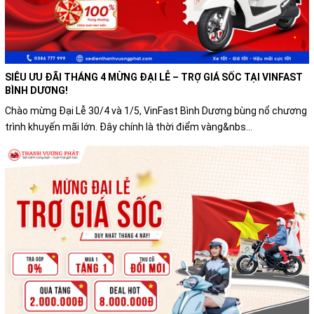
SIÊU ƯU ĐÃI THÁNG 4 MỪNG ĐẠI LỄ – TRỢ GIÁ SỐC TẠI VINFAST
BÌNH DƯƠNG!
Chào mừng Đại Lễ 30/4 và 1/5, VinFast Bình Dương bùng nổ chương
trình khuyến mãi lớn. Đây chính là thời điểm vàng&nbs...