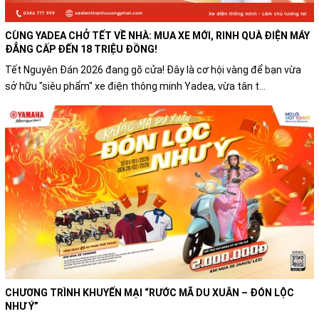
CÙNG YADEA CHỞ TẾT VỀ NHÀ: MUA XE MỚI, RINH QUÀ ĐIỆN MÁY
ĐẲNG CẤP ĐẾN 18 TRIỆU ĐỒNG!
Tết Nguyên Đán 2026 đang gõ cửa! Đây là cơ hội vàng để bạn vừa
sở hữu "siêu phẩm" xe điện thông minh Yadea, vừa tân t...
CHƯƠNG TRÌNH KHUYẾN MẠI “RƯỚC MÃ DU XUÂN – ĐÓN LỘC
NHƯ Ý”