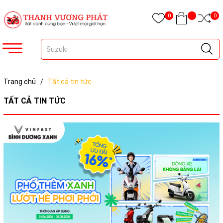
0
0
Trang chủ
/
Tất cả tin tức
TẤT CẢ TIN TỨC