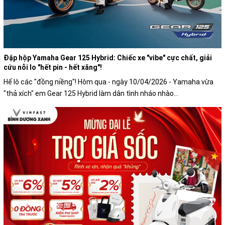
Đập hộp Yamaha Gear 125 Hybrid: Chiếc xe "vibe" cực chất, giải
cứu nỗi lo "hết pin - hết xăng"!
Hế lô các "đồng niềng"! Hôm qua - ngày 10/04/2026 - Yamaha vừa
"thả xích" em Gear 125 Hybrid làm dân tình nháo nhào...