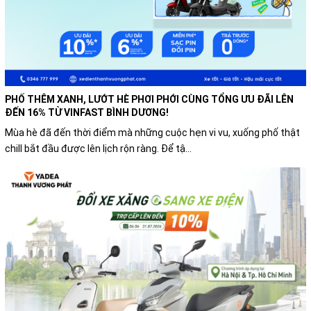
PHỐ THÊM XANH, LƯỚT HÈ PHƠI PHỚI CÙNG TỔNG ƯU ĐÃI LÊN
ĐẾN 16% TỪ VINFAST BÌNH DƯƠNG!
Mùa hè đã đến thời điểm mà những cuộc hẹn vi vu, xuống phố thật
chill bắt đầu được lên lịch rộn ràng. Để tậ...