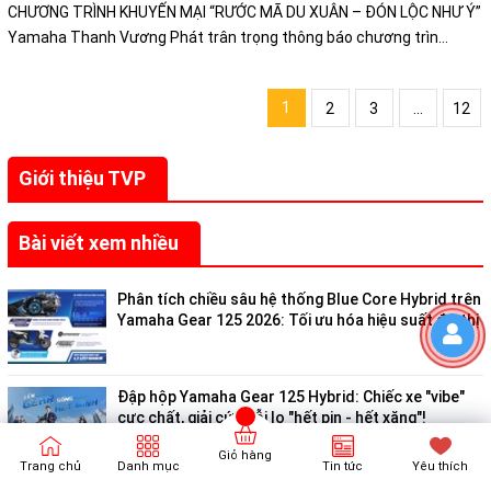
CHƯƠNG TRÌNH KHUYẾN MẠI “RƯỚC MÃ DU XUÂN – ĐÓN LỘC NHƯ Ý”
Yamaha Thanh Vương Phát trân trọng thông báo chương trìn...
1
2
3
...
12
Giới thiệu TVP
Bài viết xem nhiều
Phân tích chiều sâu hệ thống Blue Core Hybrid trên
Yamaha Gear 125 2026: Tối ưu hóa hiệu suất đô thị
Đập hộp Yamaha Gear 125 Hybrid: Chiếc xe "vibe"
cực chất, giải cứu nỗi lo "hết pin - hết xăng"!
Giỏ hàng
Trang chủ
Danh mục
Tin tức
Yêu thích