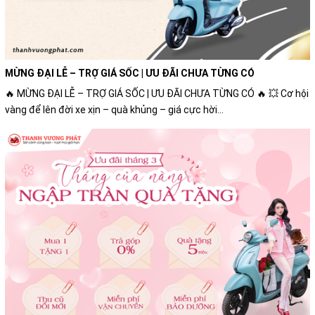
MỪNG ĐẠI LỄ – TRỢ GIÁ SỐC | ƯU ĐÃI CHƯA TỪNG CÓ
🔥 MỪNG ĐẠI LỄ – TRỢ GIÁ SỐC | ƯU ĐÃI CHƯA TỪNG CÓ 🔥 💥 Cơ hội
vàng để lên đời xe xịn – quà khủng – giá cực hời...