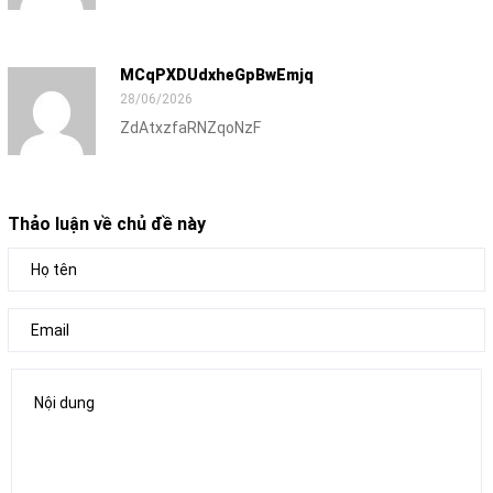
MCqPXDUdxheGpBwEmjq
28/06/2026
ZdAtxzfaRNZqoNzF
Thảo luận về chủ đề này