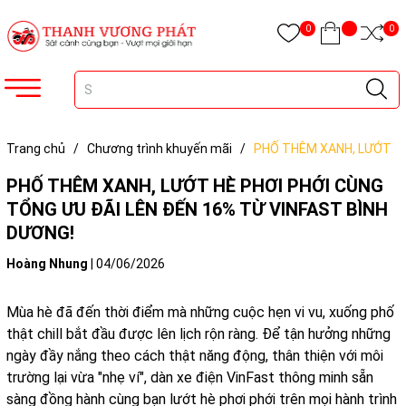
0
0
Trang chủ
/
Chương trình khuyến mãi
/
PHỐ THÊM XANH, LƯỚT
HÈ PHƠI PHỚI CÙNG TỔNG ƯU ĐÃI LÊN ĐẾN 16% TỪ VINFAST BÌNH
PHỐ THÊM XANH, LƯỚT HÈ PHƠI PHỚI CÙNG
DƯƠNG!
TỔNG ƯU ĐÃI LÊN ĐẾN 16% TỪ VINFAST BÌNH
DƯƠNG!
Hoàng Nhung
|
04/06/2026
Mùa hè đã đến thời điểm mà những cuộc hẹn vi vu, xuống phố
thật chill bắt đầu được lên lịch rộn ràng. Để tận hưởng những
ngày đầy nắng theo cách thật năng động, thân thiện với môi
trường lại vừa "nhẹ ví", dàn xe điện VinFast thông minh sẵn
sàng đồng hành cùng bạn lướt hè phơi phới trên mọi hành trình