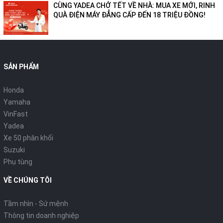
CÙNG YADEA CHỞ TẾT VỀ NHÀ: MUA XE MỚI, RINH
QUÀ ĐIỆN MÁY ĐẲNG CẤP ĐẾN 18 TRIỆU ĐỒNG!
SẢN PHẨM
Honda
Yamaha
VinFast
Yadea
Xe 50 phân khối
Suzuki
Phụ tùng
VỀ CHÚNG TÔI
Tầm nhìn - Sứ mệnh
Thông tin doanh nghiệp