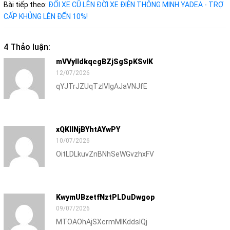
Bài tiếp theo:
ĐỔI XE CŨ LÊN ĐỜI XE ĐIỆN THÔNG MINH YADEA - TRỢ
CẤP KHỦNG LÊN ĐẾN 10%!
4 Thảo luận:
mVVylIdkqcgBZjSgSpKSvlK
12/07/2026
qYJTrJZUqTzlVIgAJaVNJfE
xQKlINjBYhtAYwPY
10/07/2026
OitLDLkuvZnBNhSeWGvzhxFV
KwymUBzetfNztPLDuDwgop
09/07/2026
MTOAOhAjSXcrmMIKddslQj