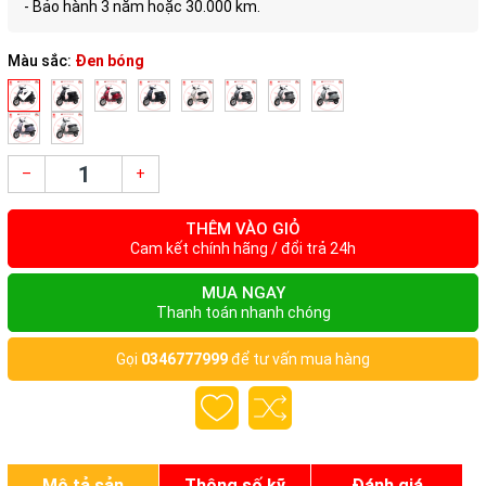
- Bảo hành 3 năm hoặc 30.000 km.
Màu sắc:
Đen bóng
–
+
THÊM VÀO GIỎ
Cam kết chính hãng / đổi trả 24h
MUA NGAY
Thanh toán nhanh chóng
Gọi
0346777999
để tư vấn mua hàng
Mô tả sản
Thông số kỹ
Đánh giá