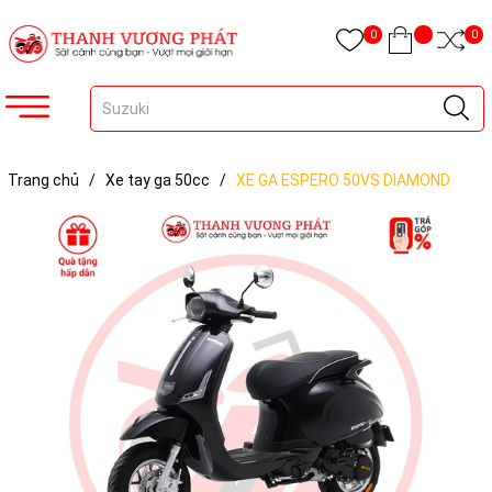
0
0
Trang chủ
/
Xe tay ga 50cc
/
XE GA ESPERO 50VS DIAMOND
ULTRA - Vespa Ultra Pro