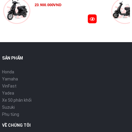
23.900.000VND
SẢN PHẨM
Honda
Yamaha
VinFast
Yadea
Xe 50 phân khối
Suzuki
Phụ tùng
VỀ CHÚNG TÔI