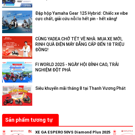
Đập hộp Yamaha Gear 125 Hybrid: Chiếc xe vibe
cực chất, giải cứu nỗi lo hết pin - hết xăng!
CÙNG YADEA CHỞ TẾT VỀ NHÀ: MUA XE MỚI,
RINH QUÀ ĐIỆN MÁY ĐẲNG CẤP ĐẾN 18 TRIỆU
ĐỒNG!
FI WORLD 2025 - NGÀY HỘI ĐỈNH CAO, TRẢI
NGHIỆM ĐỘT PHÁ
Siêu khuyến mãi tháng 8 tại Thanh Vương Phát
Sản phẩm tương tự
XE GA ESPERO 50VS Diamond Plus 2025