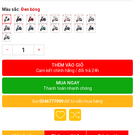
Màu sắc:
Đen bóng
–
+
THÊM VÀO GIỎ
Cam kết chính hãng / đổi trả 24h
MUA NGAY
Thanh toán nhanh chóng
Gọi
0346777999
để tư vấn mua hàng