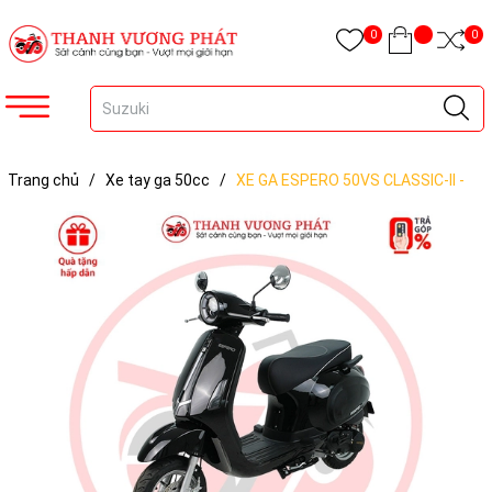
0
0
Trang chủ
/
Xe tay ga 50cc
/
XE GA ESPERO 50VS CLASSIC-II -
Vespa Classic SE