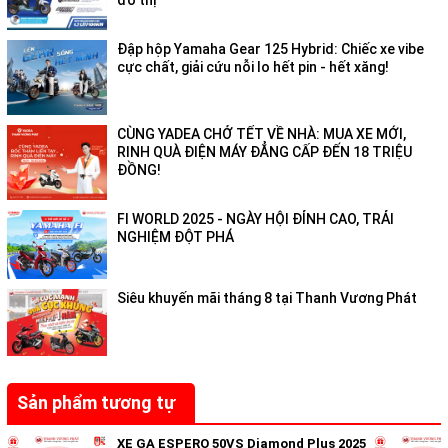
đô thị
Đập hộp Yamaha Gear 125 Hybrid: Chiếc xe vibe
cực chất, giải cứu nỗi lo hết pin - hết xăng!
CÙNG YADEA CHỞ TẾT VỀ NHÀ: MUA XE MỚI,
RINH QUÀ ĐIỆN MÁY ĐẲNG CẤP ĐẾN 18 TRIỆU
ĐỒNG!
FI WORLD 2025 - NGÀY HỘI ĐỈNH CAO, TRẢI
NGHIỆM ĐỘT PHÁ
Siêu khuyến mãi tháng 8 tại Thanh Vương Phát
Sản phẩm tương tự
XE GA ESPERO 50VS Diamond Plus 2025