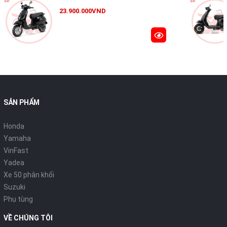
23.900.000VND
SẢN PHẨM
Honda
Yamaha
VinFast
Yadea
Xe 50 phân khối
Suzuki
Phụ tùng
VỀ CHÚNG TÔI