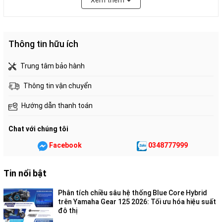
Xem thêm
Thông tin hữu ích
Trung tâm bảo hành
Điểm thay đổi dễ nhận thấy nhất trên Scoopy 2026 chính là
Thông tin vận chuyển
cụm đèn pha
LED Crystal Block
mới. Thay vì kiểu bo tròn đơn
giản như trước, hệ thống đèn giờ đây trông sắc sảo và lấp lánh
Hướng dẫn thanh toán
hơn như những viên pha lê, mang lại vẻ ngoài cao cấp và hiện
đại hơn hẳn.
Chat với chúng tôi
Kiểu dáng:
Vẫn giữ phong cách "béo tròn" đặc trưng nhưng
Facebook
0348777999
các đường nét được tinh chỉnh thon gọn và khí động học hơn.
Chiều cao yên:
Chỉ
746mm
, cực kỳ thân thiện với các bạn nữ
Tin nổi bật
hoặc những người có chiều cao khiêm tốn, giúp việc chống
Phân tích chiều sâu hệ thống Blue Core Hybrid
chân và kiểm soát xe trở nên dễ dàng.
trên Yamaha Gear 125 2026: Tối ưu hóa hiệu suất
đô thị
Mâm xe:
Bộ vành 12-inch 5 chấu kiểu mới giúp xe trông cứng