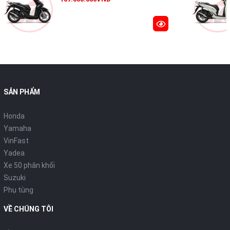
chuyển đổi rườm rà.
Khóa thông minh SmartKey:
(Trên các phiên bản cao cấp)
giúp tăng tính bảo mật và tiện lợi khi tìm xe trong bãi.
Cốp xe rộng rãi:
Đủ sức chứa một mũ bảo hiểm nửa đầu và
nhiều vật dụng cá nhân khác.
3. Động cơ eSP 110cc: Bền bỉ và "siêu" tiết kiệm
SẢN PHẨM
Honda
Yamaha
VinFast
Yadea
Xe 50 phân khối
Suzuki
Phụ tùng
Trái tim của Scoopy 2026 là khối động cơ
eSP 110cc, SOHC,
VỀ CHÚNG TÔI
phun xăng điện tử PGM-FI
. Dù không quá bốc như các dòng
125cc hay 150cc, nhưng Scoopy lại ghi điểm tuyệt đối ở sự êm