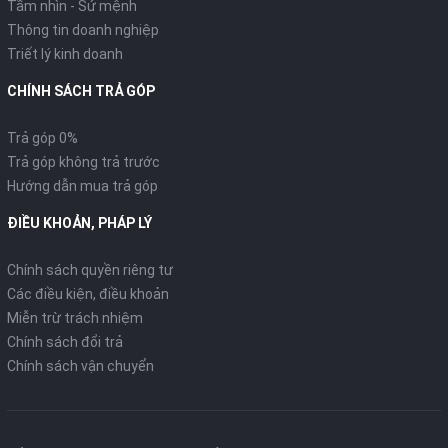
Tầm nhìn - Sứ mệnh
ái và khả năng kinh tế:
Thông tin doanh nghiệp
Mức tiêu hao nhiên liệu:
Khoảng
59 km/lít
. Với bình xăng 4,2 lít,
Triết lý kinh doanh
bạn có thể vi vu quãng đường hơn 200km chỉ với một lần đổ
CHÍNH SÁCH TRẢ GÓP
đầy.
Khung sườn eSAF:
Thế hệ khung laser mới giúp xe nhẹ hơn
Trả góp 0%
(chỉ khoảng 94-95kg), tăng độ linh hoạt khi luồn lách trong phố
Trả góp không trả trước
đông.
Hướng dẫn mua trả góp
4. Các phiên bản và Bảng màu chi tiết
ĐIỀU KHOẢN, PHÁP LÝ
Chính sách quyền riêng tư
Các điều kiện, điều khoản
Miễn trừ trách nhiệm
Chính sách đổi trả
Chính sách vận chuyển
Tại phiên bản 2026, Honda chia Scoopy thành 3 phân khúc rõ