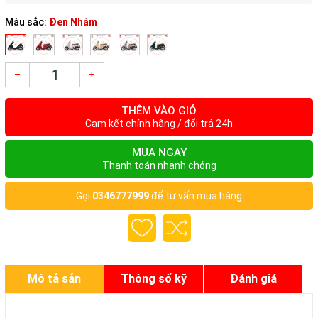
Màu sắc:
Đen Nhám
–
+
THÊM VÀO GIỎ
Cam kết chính hãng / đổi trả 24h
MUA NGAY
Thanh toán nhanh chóng
Gọi
0346777999
để tư vấn mua hàng
Mô tả sản
Thông số kỹ
Đánh giá
phẩm
thuật