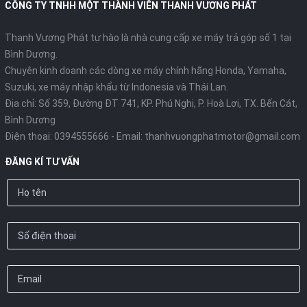
CÔNG TY TNHH MỘT THÀNH VIÊN THANH VƯƠNG PHÁT
rệt để khách hàng dễ dàng lựa chọn dựa trên túi tiền và nhu
cầu công nghệ:
Thanh Vương Phát tự hào là nhà cung cấp xe máy trả góp số 1 tại
1. Phiên bản Fashion (Tiêu chuẩn)
Bình Dương.
Chuyên kinh doanh các dòng xe máy chính hãng Honda, Yamaha,
Đây là phiên bản dành cho những ai thích sự đơn giản, bền bỉ và
Suzuki, xe máy nhập khẩu từ Indonesia và Thái Lan.
giá thành hợp lý.
Địa chỉ: Số 359, Đường ĐT 741, KP. Phú Nghị, P. Hoà Lợi, TX. Bến Cát,
Đặc điểm:
Sử dụng khóa cơ truyền thống, vành xe sơn đen thể
Bình Dương
thao.
Điện thoại:
0394555666
- Email:
thanhvuongphatmotor@gmail.com
Màu sắc:
*
Xanh Bạc Hà (Mint):
Màu "hot trend" năm nay, cực
ĐĂNG KÍ TƯ VẤN
kỳ trẻ trung.
Đỏ Candy:
Rực rỡ và năng động.
Kem (Be):
Nhẹ nhàng, thanh lịch.
Đen bóng:
Mạnh mẽ, cơ bản.
2. Phiên bản Prestige (Cao cấp)
Dành cho những người yêu thích sự sang trọng, tối giản nhưng