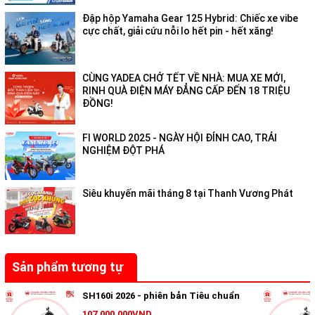
cáp và năng động.
Đập hộp Yamaha Gear 125 Hybrid: Chiếc xe vibe
2. Công nghệ và tiện ích: Nâng cấp đáng giá
cực chất, giải cứu nỗi lo hết pin - hết xăng!
CÙNG YADEA CHỞ TẾT VỀ NHÀ: MUA XE MỚI,
RINH QUÀ ĐIỆN MÁY ĐẲNG CẤP ĐẾN 18 TRIỆU
ĐỒNG!
FI WORLD 2025 - NGÀY HỘI ĐỈNH CAO, TRẢI
NGHIỆM ĐỘT PHÁ
Honda đã rất biết chiều lòng người dùng khi đưa vào Scoopy
Siêu khuyến mãi tháng 8 tại Thanh Vương Phát
2026 những trang bị "đáng đồng tiền bát gạo":
Mặt đồng hồ Digital mới:
Hiển thị sắc nét các thông số như
báo xăng, quãng đường và đèn Eco Lamp hỗ trợ lái xe tiết kiệm
nhiên liệu.
Sản phẩm tương tự
Cổng sạc Type-C:
Một nâng cấp nhỏ nhưng cực kỳ hữu ích,
SH160i 2026 - phiên bản Tiêu chuẩn
giúp bạn sạc điện thoại nhanh chóng mà không cần đầu
107.000.000VND