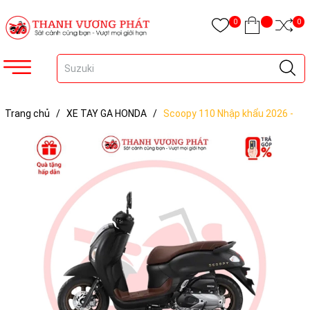
0
0
Trang chủ
/
XE TAY GA HONDA
/
Scoopy 110 Nhập khẩu 2026 -
phiên bản Smartkey