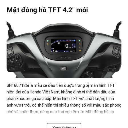
Mặt đồng hồ TFT 4.2'' mới
SH160i/125i là mẫu xe đầu tiên được trang bị màn hình TFT
hiện đại của Honda Việt Nam, khẳng định vị thế dẫn dầu của
phân khúc xe ga cao cấp. Màn hình TFT với chất lượng hình
ảnh vượt trội, có thể hiển thị nhiều thông số với màu sắc phong
phú và chân thực, nâng cao trải nghiệm lái. Mặt đồng hồ có
kích thước 4,2 inch kết nối bluetooth với điện thoại thông minh
(trên phiên bản xe SH160) nổi bật trên nền đen cùng thiết kế