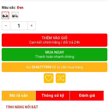
Màu sắc:
Đen
–
+
THÊM VÀO GIỎ
Cam kết chính hãng / đổi trả 24h
MUA NGAY
Thanh toán nhanh chóng
Gọi
0346777999
để tư vấn mua hàng
Mô tả sản
Thông số kỹ
Đánh giá
phẩm
thuật
TÍNH NĂNG NỔI BẬT