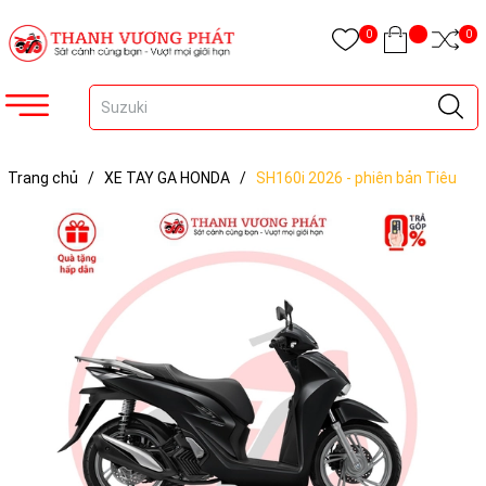
0
0
Trang chủ
/
XE TAY GA HONDA
/
SH160i 2026 - phiên bản Tiêu
chuẩn