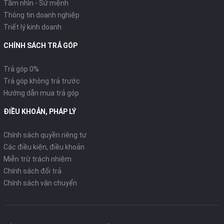
Tầm nhìn - Sứ mệnh
Thông tin doanh nghiệp
Triết lý kinh doanh
Sở hữu động cơ eSP+ 4 van giúp tăng hiệu suất hoạt động, khả
năng vận hành mạnh mẽ vượt trội, tiết kiệm nhiên liệu và thân
CHÍNH SÁCH TRẢ GÓP
thiện môi trường.
Trả góp 0%
CÔNG NGHỆ
Trả góp không trả trước
Hướng dẫn mua trả góp
Hệ thống kiểm soát lực kéo (HSTC)
ĐIỀU KHOẢN, PHÁP LÝ
(*)
Chính sách quyền riêng tư
Các điều kiện, điều khoản
Miễn trừ trách nhiệm
Chính sách đổi trả
Chính sách vận chuyển