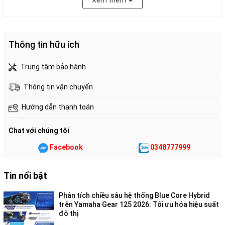
Xem thêm
tối giản, hiện đại, đem đến nét sang trọng cho tổng thể cụm
đồng hồ trung tâm.
THIẾT KẾ
Thông tin hữu ích
Trung tâm bảo hành
Cụm đèn trước và thiết kế phía trước
Thông tin vận chuyển
hoàn toàn mới
Hướng dẫn thanh toán
Chat với chúng tôi
Facebook
0348777999
Tin nổi bật
Phân tích chiều sâu hệ thống Blue Core Hybrid
trên Yamaha Gear 125 2026: Tối ưu hóa hiệu suất
đô thị