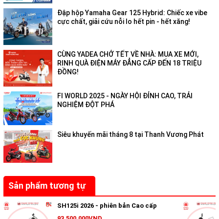
Cụm đèn trước được trang bị đồng bộ công nghệ LED hiện đại
với thiết kế mới cao cấp, hài hòa cân đối với tổng thể thiết kế
Đập hộp Yamaha Gear 125 Hybrid: Chiếc xe vibe
cực chất, giải cứu nỗi lo hết pin - hết xăng!
phía trước của xe.
Mặt nạ trước mang hơi hướng thời trang tối giản, liền mạch, là
chi tiết trung tâm tôn lên hình ảnh thể thao, mạnh mẽ nhưng
CÙNG YADEA CHỞ TẾT VỀ NHÀ: MUA XE MỚI,
không kém phần sang trọng, lịch lãm. Điểm nhấn ấn tượng khi
RINH QUÀ ĐIỆN MÁY ĐẲNG CẤP ĐẾN 18 TRIỆU
nhìn từ phía trước là chi tiết mạ crome sáng bóng nổi bật hình
ĐỒNG!
chữ V mở rộng, được thiết kế theo cảm hứng từ xu hướng các
dòng xe hơi và xe thế thao cao cấp.
FI WORLD 2025 - NGÀY HỘI ĐỈNH CAO, TRẢI
NGHIỆM ĐỘT PHÁ
Cụm đèn hậu và thiết kế đuôi xe tinh
tế
Siêu khuyến mãi tháng 8 tại Thanh Vương Phát
Sản phẩm tương tự
SH125i 2026 - phiên bản Cao cấp
93.500.000VND