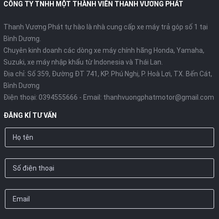
CÔNG TY TNHH MỘT THÀNH VIÊN THANH VƯƠNG PHÁT
Thanh Vương Phát tự hào là nhà cung cấp xe máy trả góp số 1 tại
Hệ thống HSTC sử dụng cảm biến tốc độ quay ở bánh trước và
Bình Dương.
bánh sau để tính toán độ trượt của bánh sau. Lượng mô-men
Chuyên kinh doanh các dòng xe máy chính hãng Honda, Yamaha,
xoắn của động cơ được kiểm soát sau khi đã được tính toán
Suzuki, xe máy nhập khẩu từ Indonesia và Thái Lan.
từ tỷ lệ trượt bánh, hỗ trợ chống trượt khi tăng ga, giúp khách
Địa chỉ: Số 359, Đường ĐT 741, KP. Phú Nghị, P. Hoà Lợi, TX. Bến Cát,
hàng an tâm hơn khi vận hành xe.
Bình Dương
(*) Chức năng được trang bị trên phiên bản ABS.
Điện thoại:
0394555666
- Email:
thanhvuongphatmotor@gmail.com
**Lưu ý: HSTC không phải hệ thống để loại bỏ hoàn toàn hiện
tượng trượt bánh. Hệ thống chỉ có tính năng hỗ trợ chống
ĐĂNG KÍ TƯ VẤN
trượt khi tăng ga. Vì vậy, người lái vẫn phải bảo đảm an toàn khi
lưu thông, tương tự như khi sử dụng các dòng xe không có hệ
thống HSTC.
Kết nối điện thoại qua Bluetooth (*)