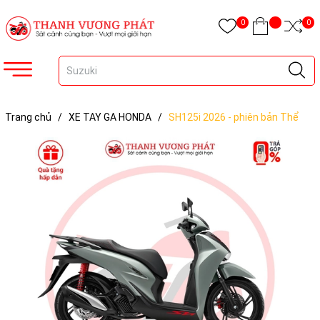
0
0
Trang chủ
/
XE TAY GA HONDA
/
SH125i 2026 - phiên bản Thể
thao ABS