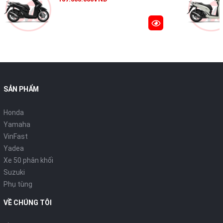
Đuôi xe có thiết kế tinh xảo với cụm đèn hậu LED 2 tầng nổi bật
kết hợp với tay dắt sau được vuốt thon gọn đầy phong cách,
tôn lên vẻ sang trọng và lịch lãm.
ĐỘNG CƠ
Động cơ eSP+ 4 van mạnh mẽ
SẢN PHẨM
Honda
Yamaha
VinFast
Yadea
Xe 50 phân khối
Suzuki
Phụ tùng
VỀ CHÚNG TÔI
Sở hữu động cơ eSP+ 4 van giúp tăng hiệu suất hoạt động, khả