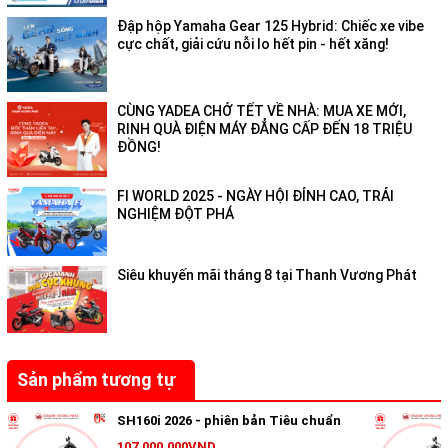
phía trước của xe.
Đập hộp Yamaha Gear 125 Hybrid: Chiếc xe vibe
Mặt nạ trước mang hơi hướng thời trang tối giản, liền mạch, là
cực chất, giải cứu nỗi lo hết pin - hết xăng!
chi tiết trung tâm tôn lên hình ảnh thể thao, mạnh mẽ nhưng
không kém phần sang trọng, lịch lãm. Điểm nhấn ấn tượng khi
nhìn từ phía trước là chi tiết mạ crome sáng bóng nổi bật hình
CÙNG YADEA CHỞ TẾT VỀ NHÀ: MUA XE MỚI,
chữ V mở rộng, được thiết kế theo cảm hứng từ xu hướng các
RINH QUÀ ĐIỆN MÁY ĐẲNG CẤP ĐẾN 18 TRIỆU
ĐỒNG!
dòng xe hơi và xe thế thao cao cấp.
Cụm đèn hậu và thiết kế đuôi xe tinh
FI WORLD 2025 - NGÀY HỘI ĐỈNH CAO, TRẢI
NGHIỆM ĐỘT PHÁ
tế
Siêu khuyến mãi tháng 8 tại Thanh Vương Phát
Sản phẩm tương tự
SH160i 2026 - phiên bản Tiêu chuẩn
107.000.000VND