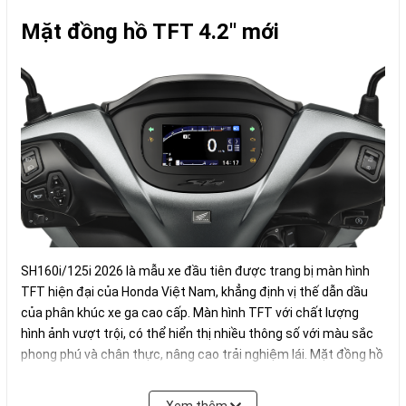
Mặt đồng hồ TFT 4.2'' mới
SH160i/125i 2026 là mẫu xe đầu tiên được trang bị màn hình
TFT hiện đại của Honda Việt Nam, khẳng định vị thế dẫn dầu
của phân khúc xe ga cao cấp. Màn hình TFT với chất lượng
hình ảnh vượt trội, có thể hiển thị nhiều thông số với màu sắc
phong phú và chân thực, nâng cao trải nghiệm lái. Mặt đồng hồ
có kích thước 4,2 inch kết nối bluetooth với điện thoại thông
minh (trên phiên bản xe SH160) nổi bật trên nền đen cùng thiết