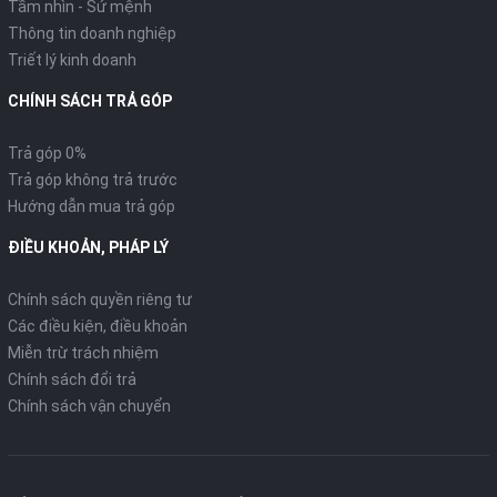
Tầm nhìn - Sứ mệnh
năng vận hành mạnh mẽ vượt trội, tiết kiệm nhiên liệu và thân
thiện môi trường.
Thông tin doanh nghiệp
Triết lý kinh doanh
TIỆN ÍCH & AN TOÀN
CHÍNH SÁCH TRẢ GÓP
Hệ thống chống bó cứng phanh ABS
Trả góp 0%
Trả góp không trả trước
Hướng dẫn mua trả góp
ĐIỀU KHOẢN, PHÁP LÝ
Chính sách quyền riêng tư
Các điều kiện, điều khoản
Miễn trừ trách nhiệm
Chính sách đổi trả
Chính sách vận chuyển
Hệ thống chống bó cứng phanh ABS được trang bị trên 2 bánh
ở các phiên bản Thể thao, Đặc biệt và Cao cấp cho phép người
lái tự tin, an tâm trong mọi tình huống như phanh gấp khi đang
đi ở tốc độ cao hay trên mặt đường trơn trượt.