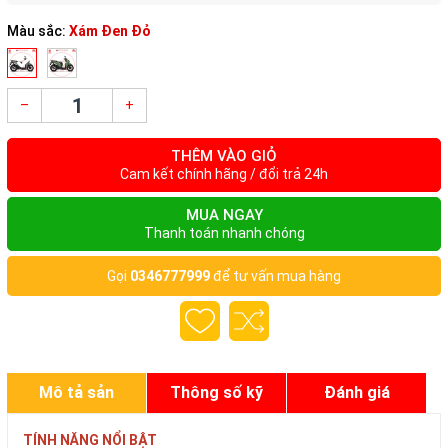
Màu sắc:
Xám Đen Đỏ
–
+
THÊM VÀO GIỎ
Cam kết chính hãng / đổi trả 24h
MUA NGAY
Thanh toán nhanh chóng
Gọi
0346777999
để tư vấn mua hàng
Mô tả sản
Thông số kỹ
Đánh giá
phẩm
thuật
TÍNH NĂNG NỔI BẬT