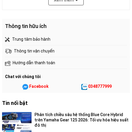
Xem thêm
kế tối giản, hiện đại, đem đến nét sang trọng cho tổng thể cụm
đồng hồ trung tâm.
THIẾT KẾ
Thông tin hữu ích
Cụm đèn trước và thiết kế phía trước
Trung tâm bảo hành
hoàn toàn mới
Thông tin vận chuyển
Hướng dẫn thanh toán
Chat với chúng tôi
Facebook
0348777999
Tin nổi bật
Phân tích chiều sâu hệ thống Blue Core Hybrid
trên Yamaha Gear 125 2026: Tối ưu hóa hiệu suất
Cụm đèn trước được trang bị đồng bộ công nghệ LED hiện đại
đô thị
với thiết kế mới cao cấp, hài hòa cân đối với tổng thể thiết kế