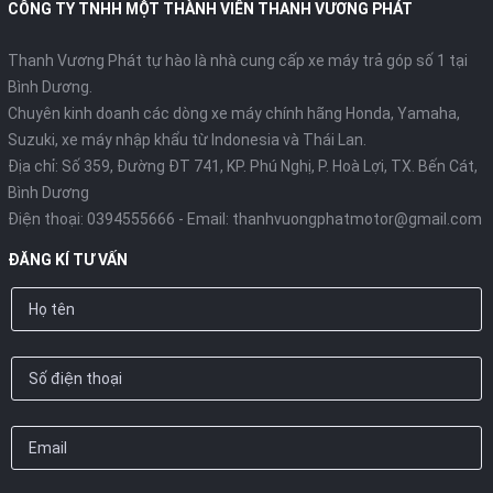
CÔNG TY TNHH MỘT THÀNH VIÊN THANH VƯƠNG PHÁT
Hộc đựng đồ phía trước tích hợp
Thanh Vương Phát tự hào là nhà cung cấp xe máy trả góp số 1 tại
cổng sạc USB Type C mới
Bình Dương.
Chuyên kinh doanh các dòng xe máy chính hãng Honda, Yamaha,
Suzuki, xe máy nhập khẩu từ Indonesia và Thái Lan.
Địa chỉ: Số 359, Đường ĐT 741, KP. Phú Nghị, P. Hoà Lợi, TX. Bến Cát,
Bình Dương
Điện thoại:
0394555666
- Email:
thanhvuongphatmotor@gmail.com
ĐĂNG KÍ TƯ VẤN
Với dung tích rộng rãi, hộc đựng đồ phía trước được trang bị
cổng sạc USB type C tiện dụng cho phép sạc pin điện thoại khi
cần.
Hộc chứa đồ dưới yên rộng rãi