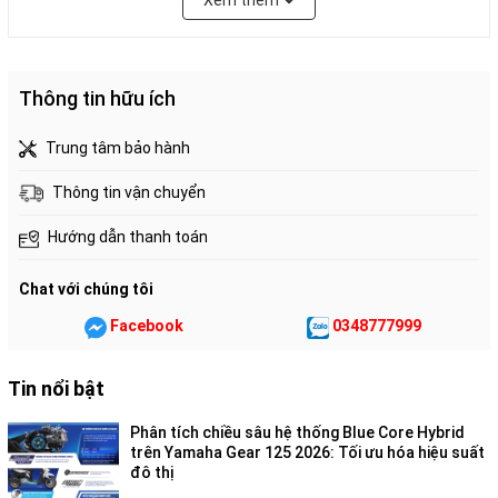
Xem thêm
Thiết kế
Thông tin hữu ích
Đây là mẫu xe tay ga mini, sở hữu nét đẹp nữ tính. 2021 Honda
Scoopy i được tái thiết kế lại so với thế hệ trước và chuyển
Trung tâm bảo hành
hướng theo công nghệ thông minh của Honda. Điển hình như
công nghệ động cơ eSP đem lại hiệu suất rất tốt cùng khả
Thông tin vận chuyển
năng tiết kiệm nhiên liệu tuyệt vời. Xe còn có hệ thống ngắt
Hướng dẫn thanh toán
động cơ tạm thời Idling Stop và phân bổ lực phanh CBS giúp
tăng cường an toàn cho phái liễu yếu đào tơ.
Chat với chúng tôi
Facebook
0348777999
Tin nổi bật
Phân tích chiều sâu hệ thống Blue Core Hybrid
trên Yamaha Gear 125 2026: Tối ưu hóa hiệu suất
đô thị