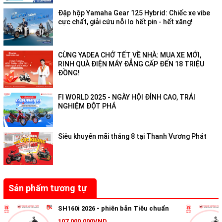
Đập hộp Yamaha Gear 125 Hybrid: Chiếc xe vibe
cực chất, giải cứu nỗi lo hết pin - hết xăng!
CÙNG YADEA CHỞ TẾT VỀ NHÀ: MUA XE MỚI,
Đèn xe có trang bị Eco Lamp sẽ cảnh báo khi bạn chạy ở chế
RINH QUÀ ĐIỆN MÁY ĐẲNG CẤP ĐẾN 18 TRIỆU
độ tiết kiệm nhiên liệu. Trên xe còn được trang bị ổ sạc tiêu
ĐỒNG!
chuẩn AC Socket ở hộc đựng đồ nhỏ phía trước, giúp chủ nhân
có thể sạc các thiết bị điện tử nhỏ như smartphone (điện
FI WORLD 2025 - NGÀY HỘI ĐỈNH CAO, TRẢI
thoại thông minh) hay máy nghe nhạc.
NGHIỆM ĐỘT PHÁ
Mặt trước xe lại được trang bị bóng đèn pha LED. Mặt đồng hồ
sang chảnh. Phía sau xe là cốp đựng đồ dưới yên rộng 15,4 lít.
Siêu khuyến mãi tháng 8 tại Thanh Vương Phát
Honda Scoopy i thực sự đem lại một mẫu xe tay ga lý tưởng,
cho việc di chuyển trong nội đô.
Sản phẩm tương tự
SH160i 2026 - phiên bản Tiêu chuẩn
107.000.000VND