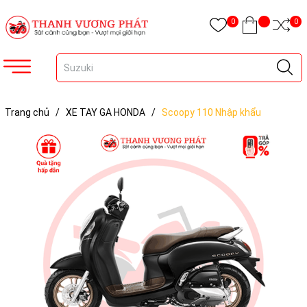
0
0
Trang chủ
/
XE TAY GA HONDA
/
Scoopy 110 Nhập khẩu