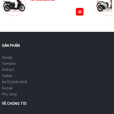
SẢN PHẨM
Honda
Yamaha
Với thiết kế đẹp, Scoopy i mới thực sự tuân theo đúng tôn chỉ
VinFast
“My First Ride, My Way is always meaningful” (Tạm dịch: Hành
Yadea
trình đầu tiên của tôi, con đường tôi đi luôn tràn đầy ý nghĩa).
Xe 50 phân khối
Xe đặc trưng với phong cách mini, ngoại hình đẹp, tròn trịa,
Suzuki
toát lên vẻ nữ tính, mềm mại mà không yếu ớt.
Phụ tùng
VỀ CHÚNG TÔI