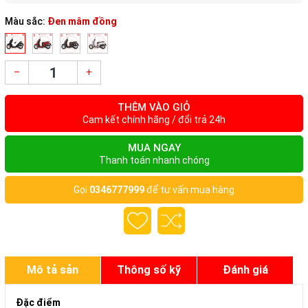
Màu sắc:
Đen mâm đồng
–
+
THÊM VÀO GIỎ
Cam kết chính hãng / đổi trả 24h
MUA NGAY
Thanh toán nhanh chóng
Gọi
0346777999
để tư vấn mua hàng
Mô tả sản
Thông số kỹ
Đánh giá
phẩm
thuật
Đặc điểm