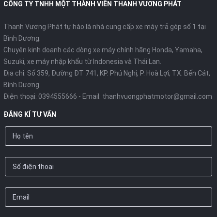
CÔNG TY TNHH MỘT THÀNH VIÊN THANH VƯƠNG PHÁT
Thanh Vương Phát tự hào là nhà cung cấp xe máy trả góp số 1 tại
Bình Dương.
Chuyên kinh doanh các dòng xe máy chính hãng Honda, Yamaha,
Suzuki, xe máy nhập khẩu từ Indonesia và Thái Lan.
Động cơ
Địa chỉ: Số 359, Đường ĐT 741, KP. Phú Nghị, P. Hoà Lợi, TX. Bến Cát,
Bình Dương
Honda Scoopy 2021 cũng là mẫu xe đầu tiên trong gia đình
Điện thoại:
0394555666
- Email:
thanhvuongphatmotor@gmail.com
Scoop sở hữu động cơ eSP 110cc, 4 thì, làm mát bằng không
khí, phun xăng PGM-Fi. Xe ăn xăng cực ít.m Xe có khả năng tiết
ĐĂNG KÍ TƯ VẤN
kiệm nhiên liệu cực tốt, với mức tiết kiệm tối đa nhất lên tới
62,5 km/lít.