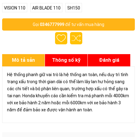
VISION 110
AIR BLADE 110
SH150
Gọi
0346777999
để tư vấn mua hàng
Mô tả sản
Thông số kỹ
Đánh giá
phẩm
thuật
Hệ thống phanh giữ vai trò là hệ thống an toàn, nếu duy trì tình
trạng xấu trong thời gian dài có thể làm lây lan hư hỏng sang
các chi tiết và bộ phận liên quan, trường hợp xấu có thể gây ra
tai nạn. Honda khuyến cáo cần kiểm tra má phanh mỗi 4000km
với xe bảo hành 2 năm hoặc mỗi 6000km với xe bảo hành 3
năm để đảm bảo xe được vận hành an toàn.