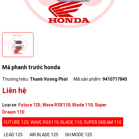
Má phanh trước honda
Thương hiệu:
Thanh Vương Phát
Mã sản phẩm:
9410717843
Liên hệ
Loại xe:
Future 125; Wave RSX110; Blade 110; Super
Dream 110
FUTURE 125; WAVE RSX110; BLADE 110; SUPER DREAM 110
LEAD 125
AIR BLADE 125
SH MODE 125