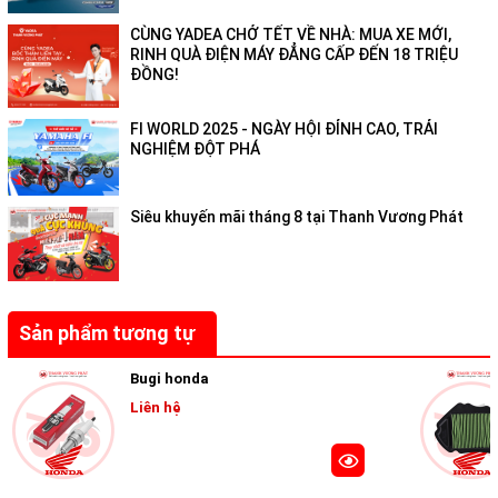
CÙNG YADEA CHỞ TẾT VỀ NHÀ: MUA XE MỚI,
RINH QUÀ ĐIỆN MÁY ĐẲNG CẤP ĐẾN 18 TRIỆU
ĐỒNG!
FI WORLD 2025 - NGÀY HỘI ĐỈNH CAO, TRẢI
NGHIỆM ĐỘT PHÁ
Siêu khuyến mãi tháng 8 tại Thanh Vương Phát
Sản phẩm tương tự
Bugi honda
Liên hệ