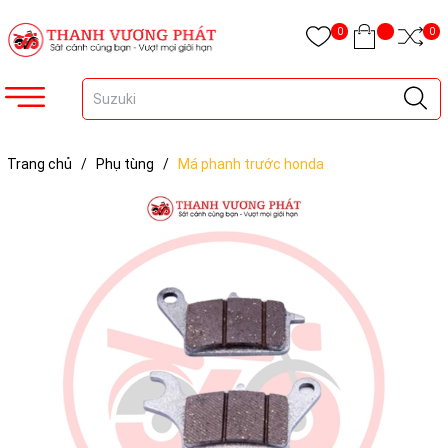
0
0
Trang chủ
/
Phụ tùng
/
Má phanh trước honda