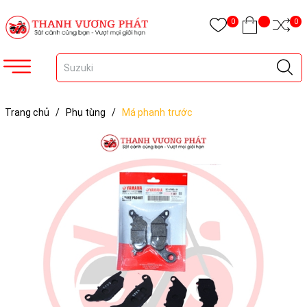
0
0
Trang chủ
/
Phụ tùng
/
Má phanh trước