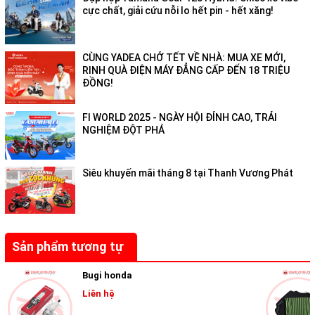
cực chất, giải cứu nỗi lo hết pin - hết xăng!
CÙNG YADEA CHỞ TẾT VỀ NHÀ: MUA XE MỚI,
RINH QUÀ ĐIỆN MÁY ĐẲNG CẤP ĐẾN 18 TRIỆU
ĐỒNG!
FI WORLD 2025 - NGÀY HỘI ĐỈNH CAO, TRẢI
NGHIỆM ĐỘT PHÁ
Siêu khuyến mãi tháng 8 tại Thanh Vương Phát
Sản phẩm tương tự
Bugi honda
Liên hệ