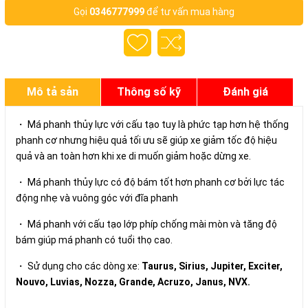
Gọi
0346777999
để tư vấn mua hàng
Mô tả sản
Thông số kỹ
Đánh giá
phẩm
thuật
・ Má phanh thủy lực với cấu tạo tuy là phức tạp hơn hệ thống
phanh cơ nhưng hiệu quả tối ưu sẽ giúp xe giảm tốc độ hiệu
quả và an toàn hơn khi xe di muốn giảm hoặc dừng xe.
・ Má phanh thủy lực có độ bám tốt hơn phanh cơ bởi lực tác
động nhẹ và vuông góc với đĩa phanh
・ Má phanh với cấu tạo lớp phíp chống mài mòn và tăng độ
bám giúp má phanh có tuổi thọ cao.
・ Sử dụng cho các dòng xe:
Taurus, Sirius, Jupiter, Exciter,
Nouvo, Luvias, Nozza, Grande, Acruzo, Janus, NVX.