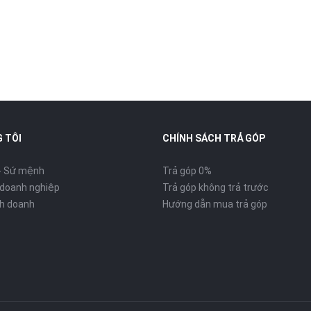
 TÔI
CHÍNH SÁCH TRẢ GÓP
- Sứ mệnh
Trả góp 0%
 doanh nghiệp
Trả góp không trả trước
inh doanh
Hướng dẫn mua trả góp