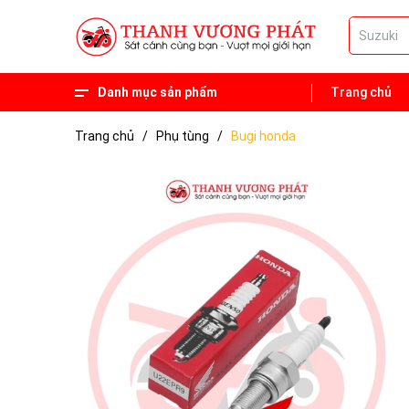
Danh mục sản phẩm
Trang chủ
Phụ tùng
Xe 50 phân khối
Trang chủ
/
Phụ tùng
/
Bugi honda