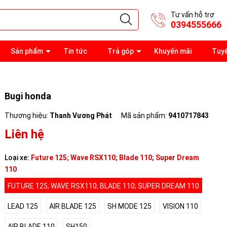
Tư vấn hỗ trợ
0394555666
Sản phẩm
Tin tức
Trả góp
Khuyến mãi
Tuy
Bugi honda
Thương hiệu:
Thanh Vương Phát
Mã sản phẩm:
9410717843
Liên hệ
Loại xe:
Future 125; Wave RSX110; Blade 110; Super Dream
110
FUTURE 125; WAVE RSX110; BLADE 110; SUPER DREAM 110
LEAD 125
AIR BLADE 125
SH MODE 125
VISION 110
AIR BLADE 110
SH150