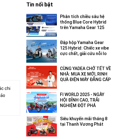
Tin nổi bật
Phân tích chiều sâu hệ
thống Blue Core Hybrid
trên Yamaha Gear 125
2026: Tối ưu hóa hiệu
suất đô thị
Đập hộp Yamaha Gear
125 Hybrid: Chiếc xe vibe
cực chất, giải cứu nỗi lo
hết pin - hết xăng!
CÙNG YADEA CHỞ TẾT VỀ
NHÀ: MUA XE MỚI, RINH
QUÀ ĐIỆN MÁY ĐẲNG CẤP
ĐẾN 18 TRIỆU ĐỒNG!
ác chi
FI WORLD 2025 - NGÀY
bảo
HỘI ĐỈNH CAO, TRẢI
NGHIỆM ĐỘT PHÁ
Siêu khuyến mãi tháng 8
tại Thanh Vương Phát