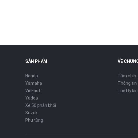
SẢN PHẨM
VỀ CHÚNG
Honda
Tầm nhìn 
Yamaha
Thông tin
VinFast
Triết lý k
Yadea
Xe 50 phân khối
Suzuki
Phụ tùng