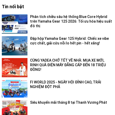
Tin nổi bật
Phân tích chiều sâu hệ thống Blue Core Hybrid
trên Yamaha Gear 125 2026: Tối ưu hóa hiệu suất
đô thị
Đập hộp Yamaha Gear 125 Hybrid: Chiếc xe vibe
cực chất, giải cứu nỗi lo hết pin - hết xăng!
CÙNG YADEA CHỞ TẾT VỀ NHÀ: MUA XE MỚI,
RINH QUÀ ĐIỆN MÁY ĐẲNG CẤP ĐẾN 18 TRIỆU
ĐỒNG!
FI WORLD 2025 - NGÀY HỘI ĐỈNH CAO, TRẢI
NGHIỆM ĐỘT PHÁ
Siêu khuyến mãi tháng 8 tại Thanh Vương Phát