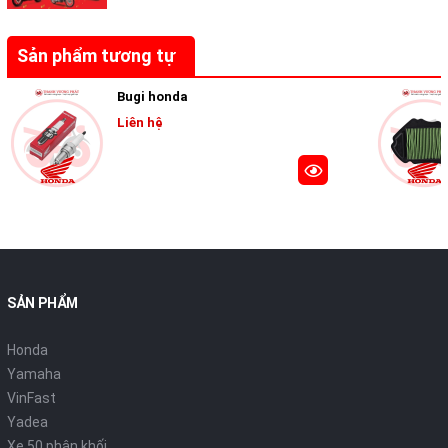
Sản phẩm tương tự
Bugi honda
Liên hệ
SẢN PHẨM
Honda
Yamaha
VinFast
Yadea
Xe 50 phân khối