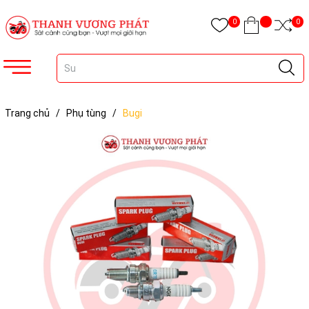
0
0
Trang chủ
/
Phụ tùng
/
Bugi