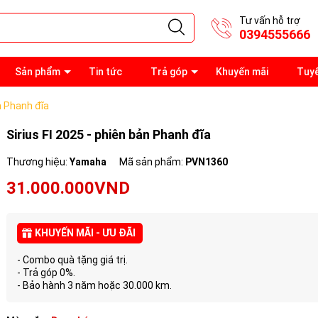
Tư vấn hỗ trợ
0394555666
Sản phẩm
Tin tức
Trả góp
Khuyến mãi
Tuy
ản Phanh đĩa
Sirius FI 2025 - phiên bản Phanh đĩa
Thương hiệu:
Yamaha
Mã sản phẩm:
PVN1360
31.000.000VND
KHUYẾN MÃI - ƯU ĐÃI
- Combo quà tặng giá trị.
- Trả góp 0%.
- Bảo hành 3 năm hoặc 30.000 km.