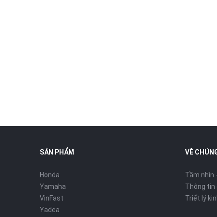
SẢN PHẨM
VỀ CHÚNG
Honda
Tầm nhìn 
Yamaha
Thông tin
VinFast
Triết lý k
Yadea