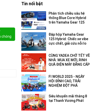
Tin nổi bật
Phân tích chiều sâu hệ
thống Blue Core Hybrid
trên Yamaha Gear 125
2026: Tối ưu hóa hiệu
suất đô thị
Y
Đập hộp Yamaha Gear
h chóng
125 Hybrid: Chiếc xe vibe
cực chất, giải cứu nỗi lo
hết pin - hết xăng!
CÙNG YADEA CHỞ TẾT VỀ
NHÀ: MUA XE MỚI, RINH
QUÀ ĐIỆN MÁY ĐẲNG CẤP
ĐẾN 18 TRIỆU ĐỒNG!
FI WORLD 2025 - NGÀY
HỘI ĐỈNH CAO, TRẢI
NGHIỆM ĐỘT PHÁ
Siêu khuyến mãi tháng 8
tại Thanh Vương Phát