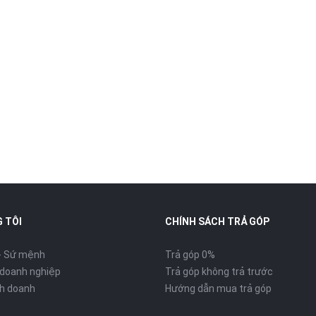
 TÔI
CHÍNH SÁCH TRẢ GÓP
- Sứ mệnh
Trả góp 0%
 doanh nghiệp
Trả góp không trả trước
inh doanh
Hướng dẫn mua trả góp