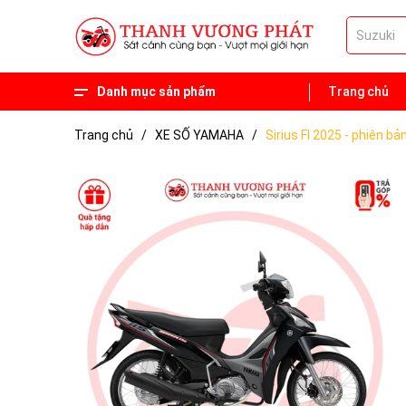
Danh mục sản phẩm
Trang chủ
Phụ tùng
Xe 50 phân khối
Trang chủ
/
XE SỐ YAMAHA
/
Sirius FI 2025 - phiên b