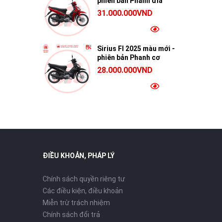
phiên bản Phanh đĩa
31.000.000VND
Sirius FI 2025 màu mới -
phiên bản Phanh cơ
28.000.000VND
ĐIỀU KHOẢN, PHÁP LÝ
Chính sách quyền riêng tư
Các điều kiện, điều khoản
Miễn trừ trách nhiệm
Chính sách đổi trả