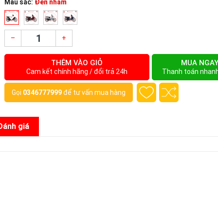
Màu sắc:
Đen nhám
–
+
THÊM VÀO GIỎ
MUA NGA
Cam kết chính hãng / đổi trả 24h
Thanh toán nhan
Gọi
0346777999
để tư vấn mua hàng
Đánh giá