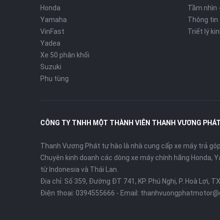
Honda
Tầm nhìn 
Yamaha
Thông tin
VinFast
Triết lý k
Yadea
Xe 50 phân khối
Suzuki
Phụ tùng
CÔNG TY TNHH MỘT THÀNH VIÊN THANH VƯƠNG PHÁ
Thanh Vương Phát tự hào là nhà cung cấp xe máy trả góp 
Chuyên kinh doanh các dòng xe máy chính hãng Honda, Y
từ Indonesia và Thái Lan.
Địa chỉ: Số 359, Đường ĐT 741, KP. Phú Nghị, P. Hoà Lợi, T
Điện thoại:
0394555666
- Email:
thanhvuongphatmotor@