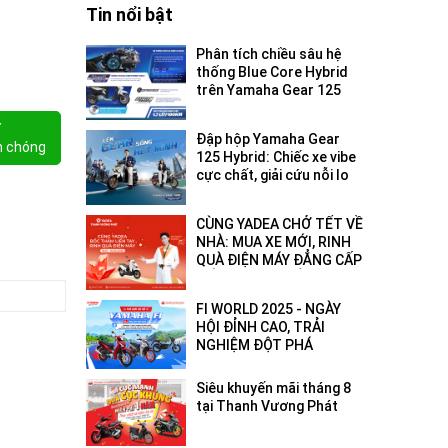
Tin nổi bật
Phân tích chiều sâu hệ
thống Blue Core Hybrid
trên Yamaha Gear 125
2026: Tối ưu hóa hiệu
suất đô thị
Y
Đập hộp Yamaha Gear
h chóng
125 Hybrid: Chiếc xe vibe
cực chất, giải cứu nỗi lo
hết pin - hết xăng!
CÙNG YADEA CHỞ TẾT VỀ
NHÀ: MUA XE MỚI, RINH
QUÀ ĐIỆN MÁY ĐẲNG CẤP
ĐẾN 18 TRIỆU ĐỒNG!
FI WORLD 2025 - NGÀY
HỘI ĐỈNH CAO, TRẢI
NGHIỆM ĐỘT PHÁ
Siêu khuyến mãi tháng 8
tại Thanh Vương Phát