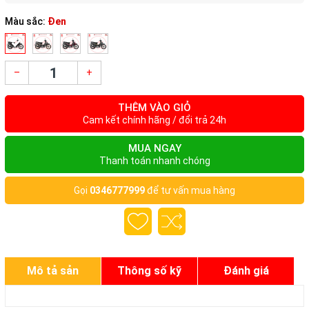
Màu sắc:
Đen
–
+
THÊM VÀO GIỎ
Cam kết chính hãng / đổi trả 24h
MUA NGAY
Thanh toán nhanh chóng
Gọi
0346777999
để tư vấn mua hàng
Mô tả sản
Thông số kỹ
Đánh giá
phẩm
thuật