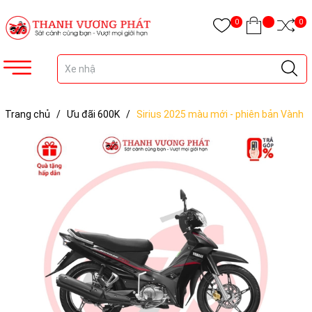
0
0
Trang chủ
/
Ưu đãi 600K
/
Sirius 2025 màu mới - phiên bản Vành
đúc