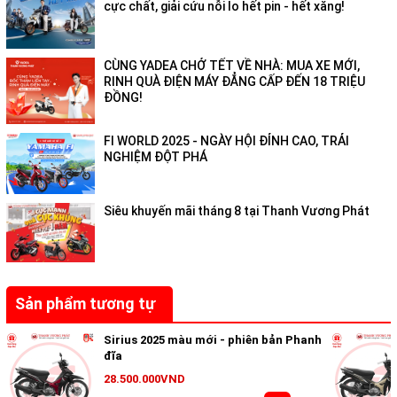
cực chất, giải cứu nỗi lo hết pin - hết xăng!
CÙNG YADEA CHỞ TẾT VỀ NHÀ: MUA XE MỚI,
RINH QUÀ ĐIỆN MÁY ĐẲNG CẤP ĐẾN 18 TRIỆU
ĐỒNG!
FI WORLD 2025 - NGÀY HỘI ĐỈNH CAO, TRẢI
NGHIỆM ĐỘT PHÁ
Siêu khuyến mãi tháng 8 tại Thanh Vương Phát
Sản phẩm tương tự
Sirius 2025 màu mới - phiên bản Phanh
đĩa
28.500.000VND