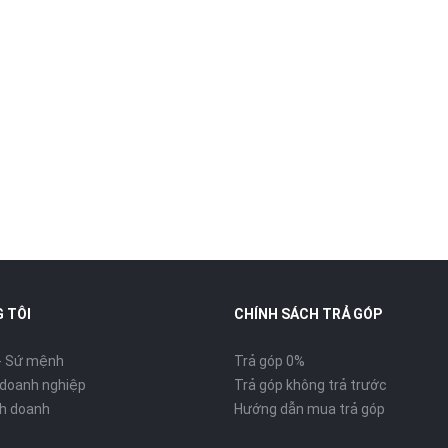
 TÔI
CHÍNH SÁCH TRẢ GÓP
- Sứ mệnh
Trả góp 0%
 doanh nghiệp
Trả góp không trả trước
inh doanh
Hướng dẫn mua trả góp