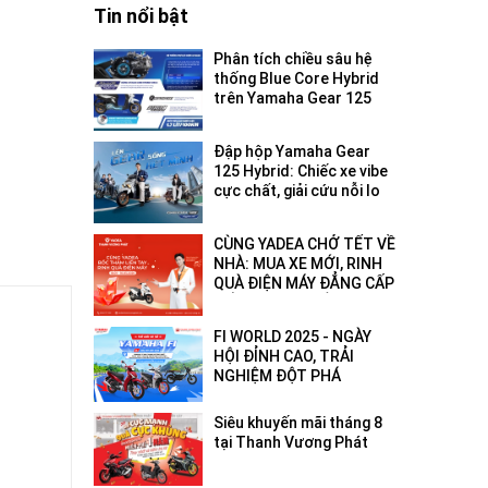
Tin nổi bật
Phân tích chiều sâu hệ
thống Blue Core Hybrid
trên Yamaha Gear 125
2026: Tối ưu hóa hiệu
suất đô thị
Đập hộp Yamaha Gear
125 Hybrid: Chiếc xe vibe
cực chất, giải cứu nỗi lo
hết pin - hết xăng!
CÙNG YADEA CHỞ TẾT VỀ
NHÀ: MUA XE MỚI, RINH
QUÀ ĐIỆN MÁY ĐẲNG CẤP
ĐẾN 18 TRIỆU ĐỒNG!
FI WORLD 2025 - NGÀY
HỘI ĐỈNH CAO, TRẢI
NGHIỆM ĐỘT PHÁ
Siêu khuyến mãi tháng 8
tại Thanh Vương Phát