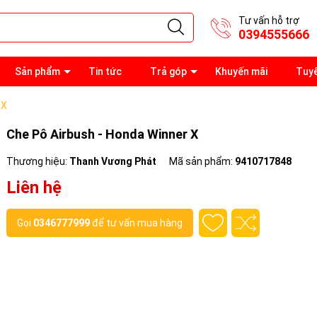
Tư vấn hỗ trợ
0394555666
Sản phẩm
Tin tức
Trả góp
Khuyến mãi
Tuy
 X
Che Pô Airbush - Honda Winner X
Thương hiệu:
Thanh Vương Phát
Mã sản phẩm:
9410717848
Liên hệ
Gọi
0346777999
để tư vấn mua hàng