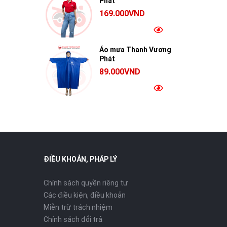
Phát
169.000VND
Áo mưa Thanh Vương
Phát
89.000VND
ĐIỀU KHOẢN, PHÁP LÝ
Chính sách quyền riêng tư
Các điều kiện, điều khoản
Miễn trừ trách nhiệm
Chính sách đổi trả