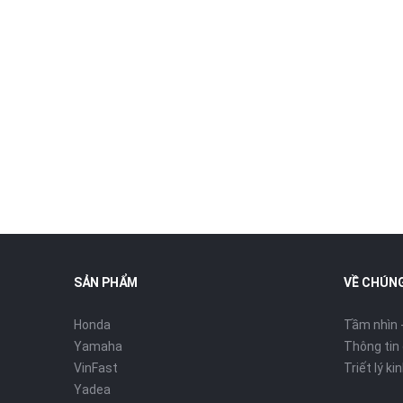
SẢN PHẨM
VỀ CHÚNG
Honda
Tầm nhìn 
Yamaha
Thông tin
VinFast
Triết lý k
Yadea