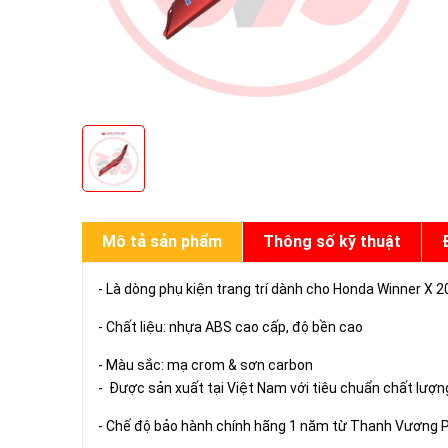
Mô tả sản phẩm
Thông số kỹ thuật
- Là dòng phụ kiện trang trí dành cho Honda Winner X 2
- Chất liệu: nhựa ABS cao cấp, độ bền cao
- Màu sắc: mạ crom & sơn carbon
- Được sản xuất tại Việt Nam với tiêu chuẩn chất lượ
- Chế độ bảo hành chính hãng 1 năm từ Thanh Vương 