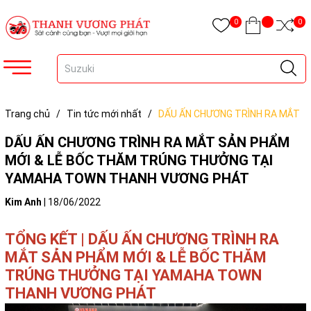
0
0
Trang chủ
/
Tin tức mới nhất
/
DẤU ẤN CHƯƠNG TRÌNH RA MẮT
SẢN PHẨM MỚI & LỄ BỐC THĂM TRÚNG THƯỞNG TẠI YAMAHA
DẤU ẤN CHƯƠNG TRÌNH RA MẮT SẢN PHẨM
TOWN THANH VƯƠNG PHÁT
MỚI & LỄ BỐC THĂM TRÚNG THƯỞNG TẠI
YAMAHA TOWN THANH VƯƠNG PHÁT
Kim Anh
|
18/06/2022
TỔNG KẾT |
DẤU ẤN CHƯƠNG TRÌNH RA
MẮT SẢN PHẨM MỚI & LỄ BỐC THĂM
TRÚNG THƯỞNG TẠI YAMAHA TOWN
THANH VƯƠNG PHÁT