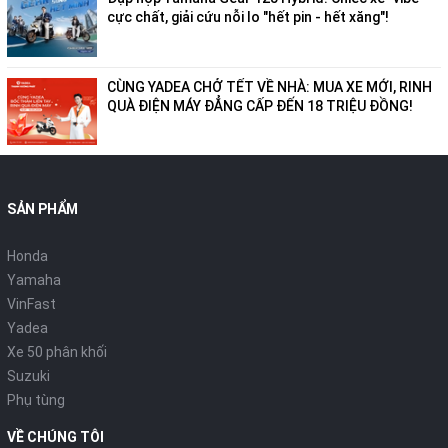
cực chất, giải cứu nỗi lo "hết pin - hết xăng"!
CÙNG YADEA CHỞ TẾT VỀ NHÀ: MUA XE MỚI, RINH
QUÀ ĐIỆN MÁY ĐẲNG CẤP ĐẾN 18 TRIỆU ĐỒNG!
SẢN PHẨM
Honda
Yamaha
VinFast
Yadea
Xe 50 phân khối
Suzuki
Phụ tùng
VỀ CHÚNG TÔI