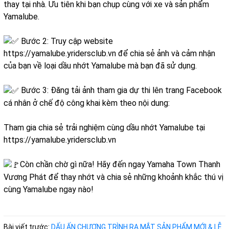
thay tại nhà. Ưu tiên khi bạn chụp cùng với xe và sản phẩm
Yamalube.
Bước 2: Truy cập website
https://yamalube.yridersclub.vn
để chia sẻ ảnh và cảm nhận
của bạn về loại dầu nhớt Yamalube mà bạn đã sử dụng.
Bước 3: Đăng tải ảnh tham gia dự thi lên trang Facebook
cá nhân ở chế độ công khai kèm theo nội dung:
Tham gia chia sẻ trải nghiệm cùng dầu nhớt Yamalube tại
https://yamalube.yridersclub.vn
Còn chần chờ gì nữa! Hãy đến ngay Yamaha Town Thanh
Vương Phát để thay nhớt và chia sẻ những khoảnh khắc thú vị
cùng Yamalube ngay nào!
Bài viết trước:
DẤU ẤN CHƯƠNG TRÌNH RA MẮT SẢN PHẨM MỚI & LỄ