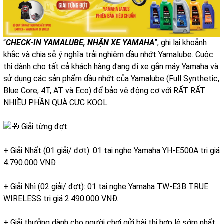
“
CHECK-IN YAMALUBE, NHẬN XE YAMAHA
”, ghi lại khoảnh
khắc và chia sẻ ý nghĩa trải nghiệm dầu nhớt Yamalube. Cuộc
thi dành cho tất cả khách hàng đang đi xe gắn máy Yamaha và
sử dụng các sản phẩm dầu nhớt của Yamalube (Full Synthetic,
Blue Core, 4T, AT và Eco) để bảo vệ động cơ với RẤT RẤT
NHIỀU PHẦN QUÀ CỰC KOOL.
Giải từng đợt:
+ Giải Nhất (01 giải/ đợt): 01 tai nghe Yamaha YH-E500A trị giá
4.790.000 VNĐ.
+ Giải Nhì (02 giải/ đợt): 01 tai nghe Yamaha TW-E3B TRUE
WIRELESS trị giá 2.490.000 VNĐ.
+ Giải thưởng dành cho người chơi gửi bài thi hợp lệ sớm nhất