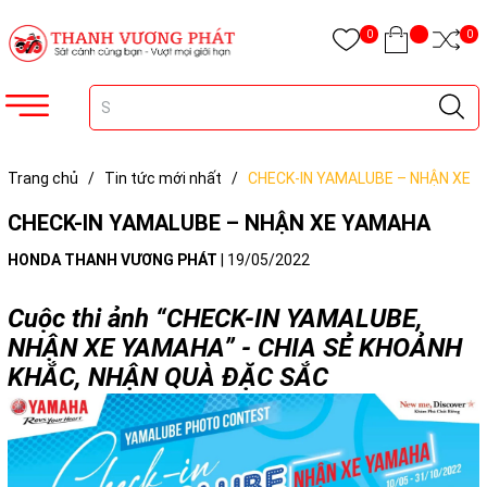
0
0
Trang chủ
/
Tin tức mới nhất
/
CHECK-IN YAMALUBE – NHẬN XE
YAMAHA
CHECK-IN YAMALUBE – NHẬN XE YAMAHA
HONDA THANH VƯƠNG PHÁT
|
19/05/2022
Cuộc thi ảnh “CHECK-IN YAMALUBE,
NHẬN XE YAMAHA” - CHIA SẺ KHOẢNH
KHẮC, NHẬN QUÀ ĐẶC SẮC