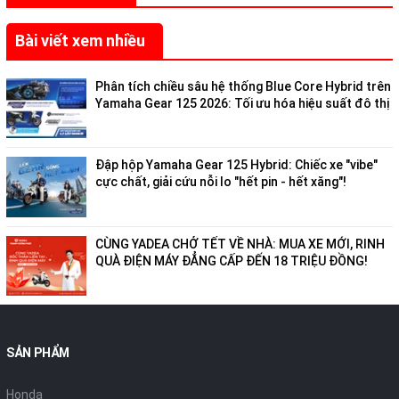
Bài viết xem nhiều
Phân tích chiều sâu hệ thống Blue Core Hybrid trên
Yamaha Gear 125 2026: Tối ưu hóa hiệu suất đô thị
Đập hộp Yamaha Gear 125 Hybrid: Chiếc xe "vibe"
cực chất, giải cứu nỗi lo "hết pin - hết xăng"!
CÙNG YADEA CHỞ TẾT VỀ NHÀ: MUA XE MỚI, RINH
QUÀ ĐIỆN MÁY ĐẲNG CẤP ĐẾN 18 TRIỆU ĐỒNG!
SẢN PHẨM
Honda