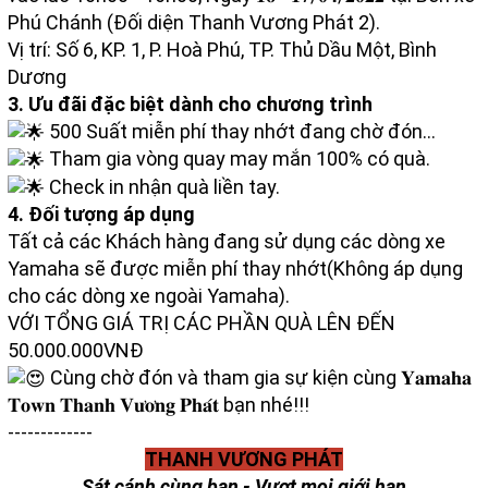
Phú Chánh (Đối diện Thanh Vương Phát 2).
Vị trí: Số 6, KP. 1, P. Hoà Phú, TP. Thủ Dầu Một, Bình
Dương
3. Ưu đãi đặc biệt dành cho chương trình
500 Suất miễn phí thay nhớt đang chờ đón...
Tham gia vòng quay may mắn 100% có quà.
Check in nhận quà liền tay.
4. Đối tượng áp dụng
Tất cả các Khách hàng đang sử dụng các dòng xe
Yamaha sẽ được miễn phí thay nhớt(Không áp dụng
cho các dòng xe ngoài Yamaha).
VỚI TỔNG GIÁ TRỊ CÁC PHẦN QUÀ LÊN ĐẾN
50.000.000VNĐ
Cùng chờ đón và tham gia sự kiện cùng 𝐘𝐚𝐦𝐚𝐡𝐚
𝐓𝐨𝐰𝐧 𝐓𝐡𝐚𝐧𝐡 𝐕𝐮̛𝐨̛𝐧𝐠 𝐏𝐡𝐚́𝐭 bạn nhé!!!
-------------
THANH VƯƠNG PHÁT
Sát cánh cùng bạn - Vượt mọi giới hạn