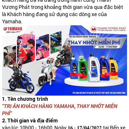
Vương Phát trong khoảng thời gian vừa qua đặc biệt
là Khách hàng đang sử dụng các dòng xe của
Yamaha.
1. Tên chương trình
"TRI ÂN KHÁCH HÀNG YAMAHA, THAY NHỚT MIỄN
PHÍ"
2. Thời gian và địa điểm
vào lúc 10h00 - 16h00, Ngày 𝟏𝟔 - 𝟏𝟕/𝟎𝟒/𝟐𝟎𝟐𝟐 tại Bến xe