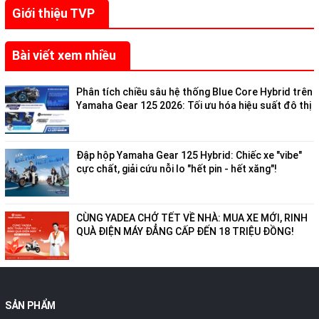
Giới thiệu TVP
Bài viết xem nhiều
Phân tích chiều sâu hệ thống Blue Core Hybrid trên
Yamaha Gear 125 2026: Tối ưu hóa hiệu suất đô thị
Đập hộp Yamaha Gear 125 Hybrid: Chiếc xe "vibe"
cực chất, giải cứu nỗi lo "hết pin - hết xăng"!
CÙNG YADEA CHỞ TẾT VỀ NHÀ: MUA XE MỚI, RINH
QUÀ ĐIỆN MÁY ĐẲNG CẤP ĐẾN 18 TRIỆU ĐỒNG!
SẢN PHẨM