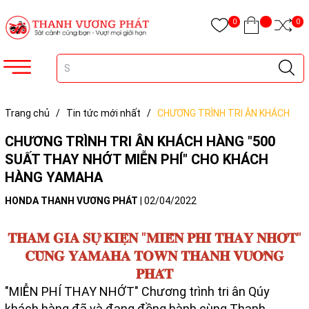
0
0
Trang chủ
/
Tin tức mới nhất
/
CHƯƠNG TRÌNH TRI ÂN KHÁCH
HÀNG "500 SUẤT THAY NHỚT MIỄN PHÍ" CHO KHÁCH HÀNG YAMAHA
CHƯƠNG TRÌNH TRI ÂN KHÁCH HÀNG "500
SUẤT THAY NHỚT MIỄN PHÍ" CHO KHÁCH
HÀNG YAMAHA
HONDA THANH VƯƠNG PHÁT
|
02/04/2022
𝐓𝐇𝐀𝐌 𝐆𝐈𝐀 𝐒𝐔̛̣ 𝐊𝐈𝐄̣̂𝐍 "𝐌𝐈𝐄̂̃𝐍 𝐏𝐇𝐈́ 𝐓𝐇𝐀𝐘 𝐍𝐇𝐎̛́𝐓"
𝐂𝐔̀𝐍𝐆 𝐘𝐀𝐌𝐀𝐇𝐀 𝐓𝐎𝐖𝐍 𝐓𝐇𝐀𝐍𝐇 𝐕𝐔̛𝐎̛𝐍𝐆
𝐏𝐇𝐀́𝐓
"MIỄN PHÍ THAY NHỚT" Chương trình tri ân Qúy
khách hàng đã và đang đồng hành cùng Thanh