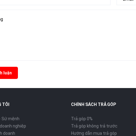
h luận
 TÔI
CHÍNH SÁCH TRẢ GÓP
- Sứ mệnh
Trả góp 0%
 doanh nghiệp
Trả góp không trả trước
inh doanh
Hướng dẫn mua trả góp