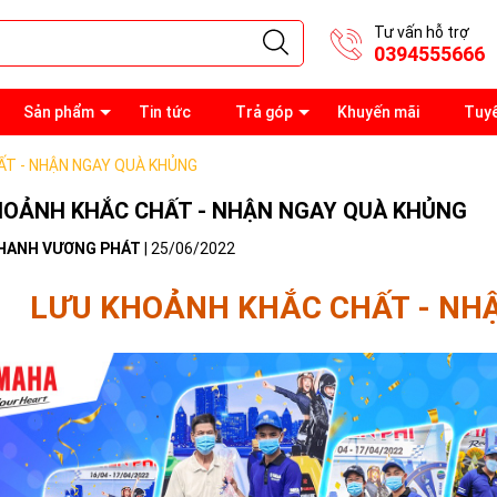
Tư vấn hỗ trợ
0394555666
Sản phẩm
Tin tức
Trả góp
Khuyến mãi
Tuy
ẤT - NHẬN NGAY QUÀ KHỦNG
HOẢNH KHẮC CHẤT - NHẬN NGAY QUÀ KHỦNG
HANH VƯƠNG PHÁT
|
25/06/2022
LƯU KHOẢNH KHẮC CHẤT - NH