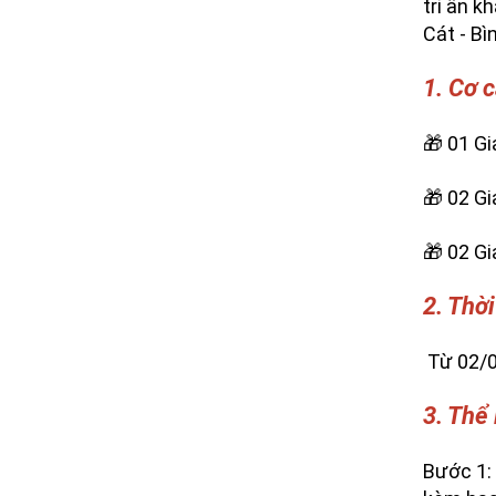
tri ân 
Cát - Bì
1. Cơ 
🎁 01 Gi
🎁 02 Gi
🎁 02 Gi
2. Thời
Từ 02/0
3. Thể 
Bước 1: 