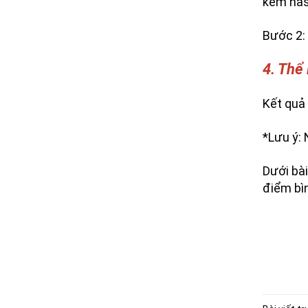
kèm ha
Bước 2: 
4. Thể 
Kết quả
*Lưu ý: 
Dưới bài
điểm bì