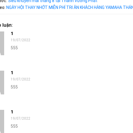
rước:
Siêu khuyến mãi tháng 8 tại Thanh Vương Phát
heo:
NGÀY HỘI THAY NHỚT MIỄN PHÍ TRI ÂN KHÁCH HÀNG YAMAHA THÁ
 luận:
1
19/07/2022
555
1
19/07/2022
555
1
19/07/2022
555