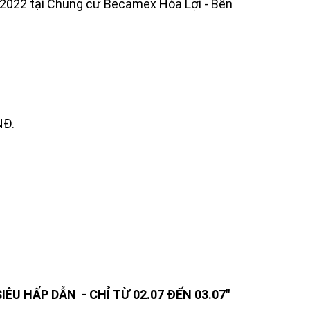
/2022 tại Chung cư Becamex Hòa Lợi - Bến
NĐ.
IÊU HẤP DẪN - CHỈ TỪ 02.07 ĐẾN 03.07"