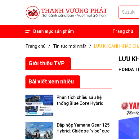
Danh mục sản phẩm
Trang chủ
Phụ tùng
Xe 50 phân khối
Trang chủ
/
Tin tức mới nhất
/
LƯU KHOẢNH KHẮC CH
LƯU K
Giới thiệu TVP
HONDA T
Bài viết xem nhiều
Phân tích chiều sâu hệ
thống Blue Core Hybrid
trên Yamaha Gear 125
2026: Tối ưu hóa hiệu suất
đô thị
Đập hộp Yamaha Gear 125
Hybrid: Chiếc xe "vibe" cực
chất, giải cứu nỗi lo "hết pin