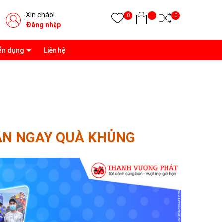
Xin chào!
0
0
Đăng nhập
ển dụng
Liên hệ
ẬN NGAY QUÀ KHỦNG