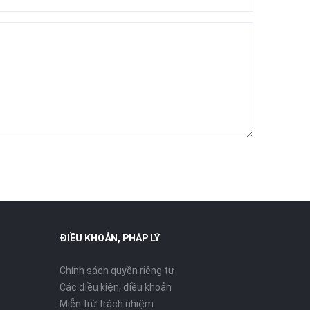
ĐIỀU KHOẢN, PHÁP LÝ
Chính sách quyền riêng tư
Các điều kiện, điều khoản
Miễn trừ trách nhiệm