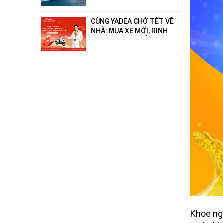
- hết xăng"!
CÙNG YADEA CHỞ TẾT VỀ
NHÀ: MUA XE MỚI, RINH
QUÀ ĐIỆN MÁY ĐẲNG CẤP
ĐẾN 18 TRIỆU ĐỒNG!
Khoe ng