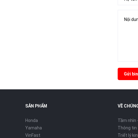
Gửi bìn
SẢN PHẨM
VỀ CHÚNG
Honda
Tầm nhìn 
Yamaha
Thông tin
VinFast
Triết lý k