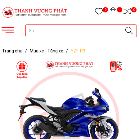
0
0
Trang chủ
/
Mua xe - Tặng xe
/
YZF-R3