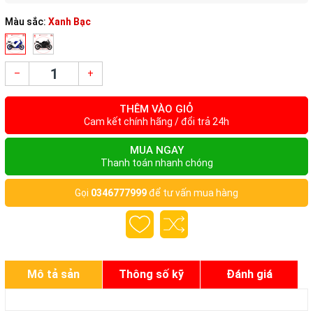
Màu sắc:
Xanh Bạc
–
+
THÊM VÀO GIỎ
Cam kết chính hãng / đổi trả 24h
MUA NGAY
Thanh toán nhanh chóng
Gọi
0346777999
để tư vấn mua hàng
Mô tả sản
Thông số kỹ
Đánh giá
phẩm
thuật