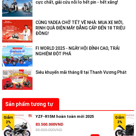
cực chất, giải cứu nỗi lo hết pin - hết xăng!
CÙNG YADEA CHỞ TẾT VỀ NHÀ: MUA XE MỚI,
RINH QUÀ ĐIỆN MÁY ĐẲNG CẤP ĐẾN 18 TRIỆU
ĐỒNG!
FI WORLD 2025 - NGÀY HỘI ĐỈNH CAO, TRẢI
NGHIỆM ĐỘT PHÁ
Siêu khuyến mãi tháng 8 tại Thanh Vương Phát
Sản phẩm tương tự
YZF-R15M hoàn toàn mới 2025
83.500.000VND
85.500.000VND