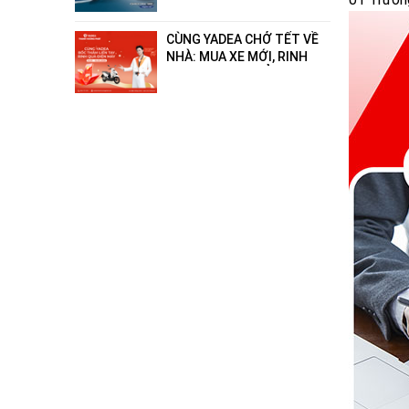
- hết xăng"!
CÙNG YADEA CHỞ TẾT VỀ
NHÀ: MUA XE MỚI, RINH
QUÀ ĐIỆN MÁY ĐẲNG CẤP
ĐẾN 18 TRIỆU ĐỒNG!