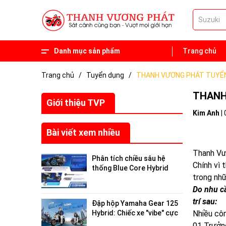
Danh mục sản phẩm
Trang chủ
Phụ tùng
Xe 50 phân khối
Trang chủ
/
Tuyển dụng
/
THANH VƯƠNG PHÁT TUYỂN
THANH
Giới thiệu TVP
Kim Anh
|
Bài viết xem nhiều
Thanh Vươ
Phân tích chiều sâu hệ
Chính vì 
thống Blue Core Hybrid
trong nh
trên Yamaha Gear 125
2026: Tối ưu hóa hiệu suất
Do nhu cầ
đô thị
trí sau:
Đập hộp Yamaha Gear 125
Hybrid: Chiếc xe "vibe" cực
Nhiều côn
chất, giải cứu nỗi lo "hết pin
01 Trưởn