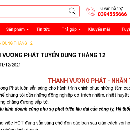
Tư vấn hỗ trợ
0394555666
Sản phẩm
Tin tức
Trả góp
Khuyến mãi
Tuy
 DỤNG THÁNG 12
 VƯƠNG PHÁT TUYỂN DỤNG THÁNG 12
01/12/2021
THANH VƯƠNG PHÁT - NHẮN 
ng Phát luôn sẵn sàng cho hành trình chinh phục những tầm cao 
thế chúng tôi cần những đồng nghiệp có trách nhiệm, nhiệt huy
ững chặng đường sắp tới.
u kinh doanh cũng như sự phát triển lâu dài của công ty, Hệ t
g việc HOT đang sẵn sàng chờ đón các bạn sau giãn cách với hơn
g phòng kinh doanh.