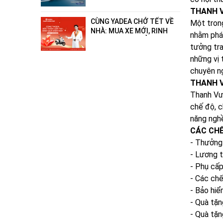
- hết xăng"!
THANH V
CÙNG YADEA CHỞ TẾT VỀ
Một trong
NHÀ: MUA XE MỚI, RINH
nhằm phát
QUÀ ĐIỆN MÁY ĐẲNG CẤP
tưởng tra
ĐẾN 18 TRIỆU ĐỒNG!
những vị 
chuyên ng
THANH V
Thanh Vươ
chế độ, c
năng nghề
CÁC CHẾ
- Thưởng
- Lương 
- Phụ cấp
- Các ch
- Bảo hiể
- Quà tặ
- Quà tặn