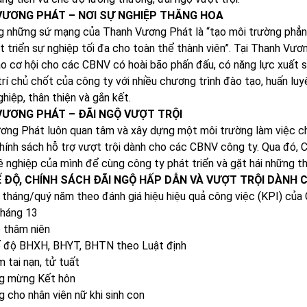
ƯƠNG PHÁT – NƠI SỰ NGHIỆP THĂNG HOA
 những sứ mạng của Thanh Vương Phát là “tạo môi trường phẳng,
 triển sự nghiệp tối đa cho toàn thể thành viên”. Tại Thanh Vươn
o cơ hội cho các CBNV có hoài bão phấn đấu, có năng lực xuất s
trí chủ chốt của công ty với nhiều chương trình đào tạo, huấn lu
hiệp, thân thiện và gắn kết.
ƯƠNG PHÁT – ĐÃI NGỘ VƯỢT TRỘI
ng Phát luôn quan tâm và xây dựng một môi trường làm việc chu
hính sách hỗ trợ vượt trội dành cho các CBNV công ty. Qua đó, 
 nghiệp của mình để cùng công ty phát triển và gặt hái những t
 ĐỘ, CHÍNH SÁCH ĐÃI NGỘ HẤP DẪN VÀ VƯỢT TRỘI DÀNH 
 tháng/quý năm theo đánh giá hiệu hiệu quả công việc (KPI) củ
tháng 13
 thâm niên
ế độ BHXH, BHYT, BHTN theo Luật định
m tai nạn, tử tuất
ng mừng Kết hôn
g cho nhân viên nữ khi sinh con