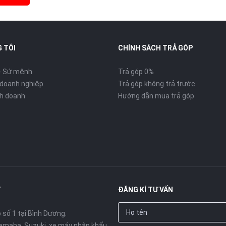
 TÔI
CHÍNH SÁCH TRẢ GÓP
- Sứ mệnh
Trả góp 0%
 doanh nghiệp
Trả góp không trả trước
inh doanh
Hướng dẫn mua trả góp
T
ĐĂNG KÍ TƯ VẤN
số 1 tại Bình Dương.
amaha, Suzuki, xe máy nhập khẩu