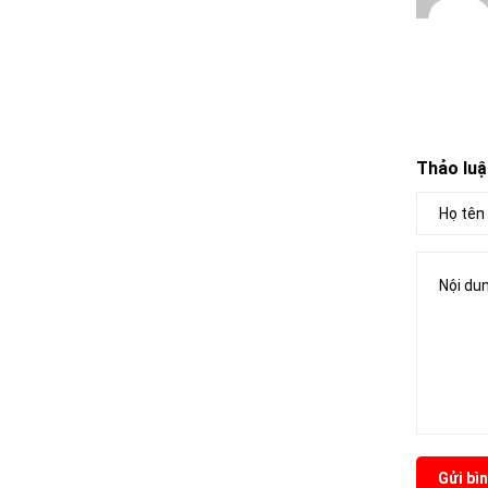
Thảo luậ
Gửi bìn