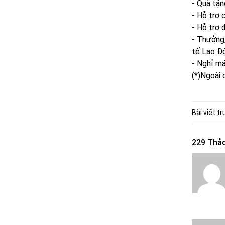
- Quà tặ
- Hỗ trợ
- Hỗ trợ 
- Thưởng
tế Lao Đ
- Nghỉ m
(*)Ngoài 
Bài viết t
229 Thảo