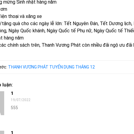
ng mừng Sinh nhật hàng năm
 cơm
điện thoại và xăng xe
/tặng quà cho các ngày lễ lớn: Tết Nguyên Đán, Tết Dương lịch
ộng, Ngày Quốc khánh, Ngày Quốc tế Phụ nữ, Ngày Quốc tế Thiếu 
át hàng năm
các chính sách trên, Thanh Vương Phát còn nhiều đãi ngộ ưu đãi
rước:
THANH VƯƠNG PHÁT TUYỂN DỤNG THÁNG 12
 luận:
1
19/07/2022
555
1