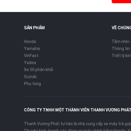
SẢN PHẨM
VỀ CHÚNG
Honda
Tầm nhìn 
Yamaha
Thông tin
VinFast
Triết lý k
Yadea
Xe 50 phân khối
Suzuki
Phụ tùng
CÔNG TY TNHH MỘT THÀNH VIÊN THANH VƯƠNG PHÁ
Thanh Vương Phát tự hào là nhà cung cấp xe máy trả góp 
Chuyên kinh doanh các dòng xe máy chính hãng Honda, Y