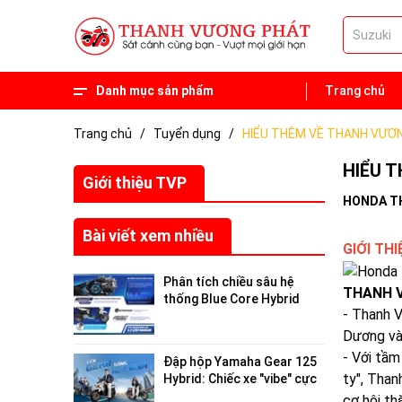
Danh mục sản phẩm
Trang chủ
Phụ tùng
Xe 50 phân khối
Trang chủ
/
Tuyển dụng
/
HIỂU THÊM VỀ THANH VƯƠ
HIỂU 
Giới thiệu TVP
HONDA T
Bài viết xem nhiều
GIỚI TH
Phân tích chiều sâu hệ
THANH 
thống Blue Core Hybrid
- Thanh V
trên Yamaha Gear 125
2026: Tối ưu hóa hiệu suất
Dương và
đô thị
- Với tầm
Đập hộp Yamaha Gear 125
ty", Than
Hybrid: Chiếc xe "vibe" cực
chất, giải cứu nỗi lo "hết pin
cơ hội th