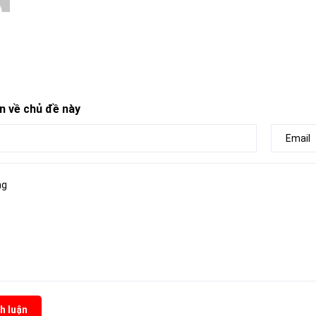
n về chủ đề này
h luận