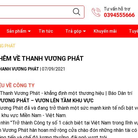
Tư vấn hỗ trợ
0394555666
Sản phẩm
Tin tức
Trả góp
Khuyến mãi
Tuy
NG PHÁT
THÊM VỀ THANH VƯƠNG PHÁT
HANH VƯƠNG PHÁT
|
07/09/2021
IỆU VỀ CÔNG TY
VƯƠNG PHÁT – VƯƠN LÊN TẦM KHU VỰC
ương Phát đã và đang trở thành một sức mạnh kinh tế nổi bật với
 khu vực Miền Nam - Việt Nam.
 nhìn "Trở thành Công ty số 1 cách biệt tại Việt Nam trong lĩnh v
h Vương Phát hân hoan mở rộng cửa chào đón những nhân tài có t
ăng tiến và chế độ lương thưởng, đãi ngộ vượt trội.