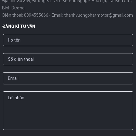
Địa chỉ: Số 359, Đường ĐT 741, KP. Phú Nghị, P. Hoà Lợi, TX. Bến Cát,
Bình Dương
Điện thoại:
0394555666
- Email:
thanhvuongphatmotor@gmail.com
ĐĂNG KÍ TƯ VẤN