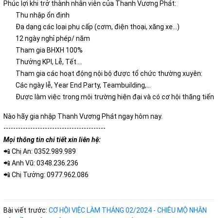
Phúc lợi khi trở thành nhân viên của Thanh Vương Phát:
Thu nhập ổn định
Đa dạng các loại phụ cấp (cơm, điện thoại, xăng xe...)
12 ngày nghỉ phép/ năm
Tham gia BHXH 100%
Thưởng KPI, Lễ, Tết....
Tham gia các hoạt động nội bộ được tổ chức thường xuyên:
Các ngày lễ, Year End Party, Teambuilding,…
Được làm việc trong môi trường hiện đại và có cơ hội thăng tiến
Nào hãy gia nhập Thanh Vương Phát ngay hôm nay.
------------------------------------------
Mọi thông tin chi tiết xin liên hệ:
📲 Chị An:
0352.989.989
📲 Anh Vũ:
0348.236.236
📲 Chị Tưởng:
0977.962.086
Bài viết trước:
CƠ HỘI VIỆC LÀM THÁNG 02/2024 - CHIÊU MỘ NHÂN