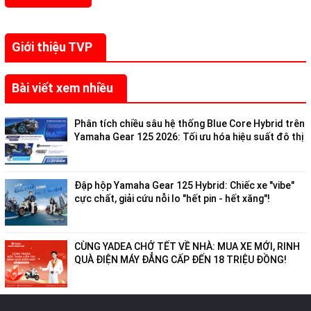
Giới thiệu TVP
Bài viết xem nhiều
Phân tích chiều sâu hệ thống Blue Core Hybrid trên
Yamaha Gear 125 2026: Tối ưu hóa hiệu suất đô thị
Đập hộp Yamaha Gear 125 Hybrid: Chiếc xe "vibe"
cực chất, giải cứu nỗi lo "hết pin - hết xăng"!
CÙNG YADEA CHỞ TẾT VỀ NHÀ: MUA XE MỚI, RINH
QUÀ ĐIỆN MÁY ĐẲNG CẤP ĐẾN 18 TRIỆU ĐỒNG!