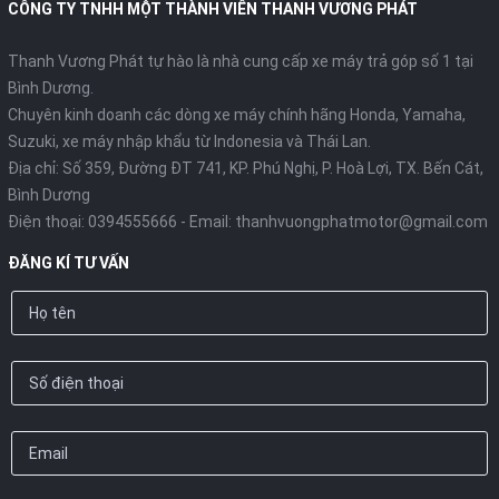
CÔNG TY TNHH MỘT THÀNH VIÊN THANH VƯƠNG PHÁT
Thanh Vương Phát tự hào là nhà cung cấp xe máy trả góp số 1 tại
Bình Dương.
Chuyên kinh doanh các dòng xe máy chính hãng Honda, Yamaha,
Suzuki, xe máy nhập khẩu từ Indonesia và Thái Lan.
Địa chỉ: Số 359, Đường ĐT 741, KP. Phú Nghị, P. Hoà Lợi, TX. Bến Cát,
Bình Dương
Điện thoại:
0394555666
- Email:
thanhvuongphatmotor@gmail.com
ĐĂNG KÍ TƯ VẤN
Lốp xe không săm
Lốp xe không săm không chỉ giúp xe nhẹ hơn mà còn giảm
thiểu nguy cơ thủng lốp đột ngột, đảm bảo sự an toàn.