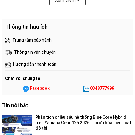
Xem thêm
nhận diện.
Thông tin hữu ích
Trung tâm bảo hành
Thông tin vận chuyển
Hướng dẫn thanh toán
Chat với chúng tôi
Facebook
0348777999
Tin nổi bật
ỐP TRƯỚC HIỆN ĐẠI
Phân tích chiều sâu hệ thống Blue Core Hybrid
Phần ốp trước được thiết kế tinh tế, năng động và tăng thêm
trên Yamaha Gear 125 2026: Tối ưu hóa hiệu suất
đô thị
vẻ ngoài sang trọng cho xe.