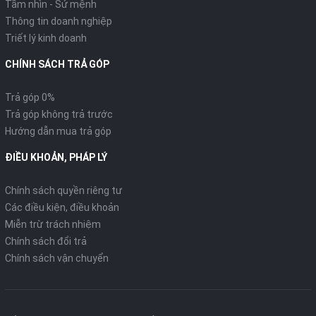
Tầm nhìn - Sứ mệnh
Thông tin doanh nghiệp
Triết lý kinh doanh
CHÍNH SÁCH TRẢ GÓP
Trả góp 0%
Trả góp không trả trước
Hướng dẫn mua trả góp
ĐIỀU KHOẢN, PHÁP LÝ
Chính sách quyền riêng tư
Các điều kiện, điều khoản
Miễn trừ trách nhiệm
Hệ thống khóa thông minh
Chính sách đổi trả
Chính sách vận chuyển
Hệ thống khoá thông minh với nút xoay giúp định vị tìm xe,
mở/tắt khoá điện, mở/khoá cổ xe, mở yên xe (kết hợp cùng
nút bấm seat).