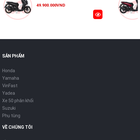
49.900.000VND
SẢN PHẨM
Honda
Yamaha
VinFast
Yadea
Xe 50 phân khối
Suzuki
Màn hình LCD đa chức năng
Phụ tùng
Màn hình hiển thị LCD mang thiết kế tối giản cùng phông chữ
VỀ CHÚNG TÔI
hiện đại, giúp người dùng theo dõi các thông số trong mọi điều
kiện ánh sáng.