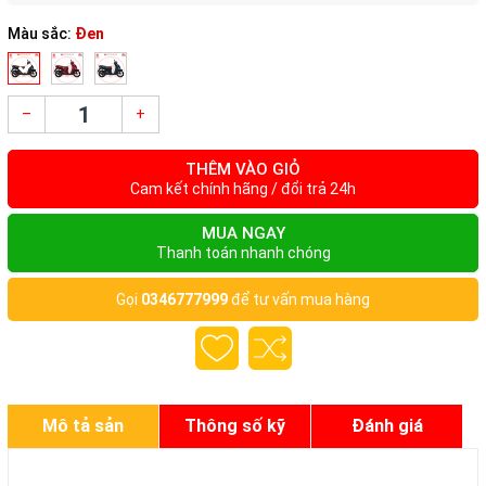
Màu sắc:
Đen
–
+
THÊM VÀO GIỎ
Cam kết chính hãng / đổi trả 24h
MUA NGAY
Thanh toán nhanh chóng
Gọi
0346777999
để tư vấn mua hàng
Mô tả sản
Thông số kỹ
Đánh giá
phẩm
thuật