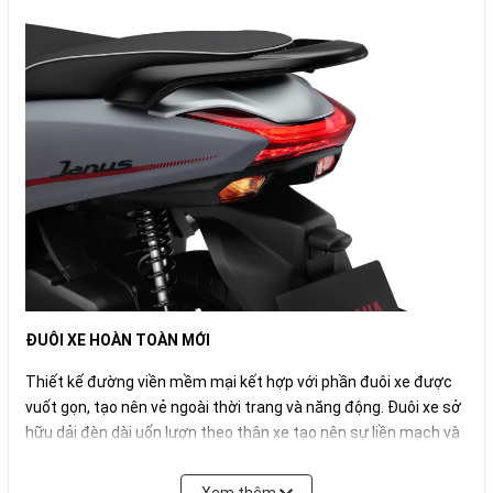
ĐUÔI XE HOÀN TOÀN MỚI
Thiết kế đường viền mềm mại kết hợp với phần đuôi xe được
vuốt gọn, tạo nên vẻ ngoài thời trang và năng động. Đuôi xe sở
hữu dải đèn dài uốn lượn theo thân xe tạo nên sự liền mạch và
thanh lịch từ trước đến sau. Đèn hậu thiết kế tinh xảo, hình chữ
U, điểm nhấn đặc trưng của Janus, giúp chiếc xe nổi bật và dễ