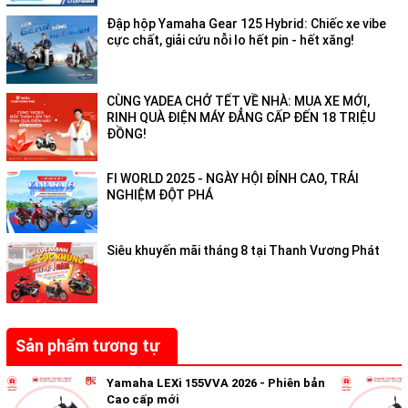
Đập hộp Yamaha Gear 125 Hybrid: Chiếc xe vibe
cực chất, giải cứu nỗi lo hết pin - hết xăng!
CÙNG YADEA CHỞ TẾT VỀ NHÀ: MUA XE MỚI,
RINH QUÀ ĐIỆN MÁY ĐẲNG CẤP ĐẾN 18 TRIỆU
ĐỒNG!
FI WORLD 2025 - NGÀY HỘI ĐỈNH CAO, TRẢI
NGHIỆM ĐỘT PHÁ
Siêu khuyến mãi tháng 8 tại Thanh Vương Phát
HỆ THỐNG ĐÈN TRƯỚC NỔI BẬT
Cụm đèn trước gây ấn tượng với đèn luôn sáng và thiết kế viền
Sản phẩm tương tự
đèn xe mạ Chrome sáng bóng bao quanh dải đèn chính, kết
hợp cùng hai dải đèn xi nhan tạo nên phong cách cá tính, thu
Yamaha LEXi 155VVA 2026 - Phiên bản
Cao cấp mới
hút mọi ánh nhìn.