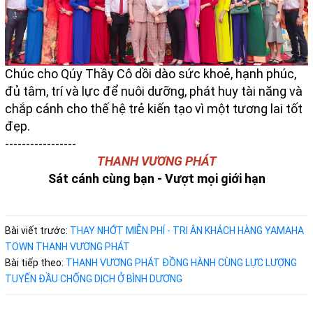
Chúc cho Qúy Thầy Cô dồi dào sức khoẻ, hạnh phúc,
đủ tâm, trí và lực để nuôi dưỡng, phát huy tài năng và
chắp cánh cho thế hệ trẻ kiến tạo vì một tương lai tốt
đẹp.
-----------------
THANH VƯƠNG PHÁT
Sát cánh cùng bạn - Vượt mọi giới hạn
Bài viết trước:
THAY NHỚT MIỄN PHÍ - TRI ÂN KHÁCH HÀNG YAMAHA
TOWN THANH VƯƠNG PHÁT
Bài tiếp theo:
THANH VƯƠNG PHÁT ĐỒNG HÀNH CÙNG LỰC LƯỢNG
TUYẾN ĐẦU CHỐNG DỊCH Ở BÌNH DƯƠNG