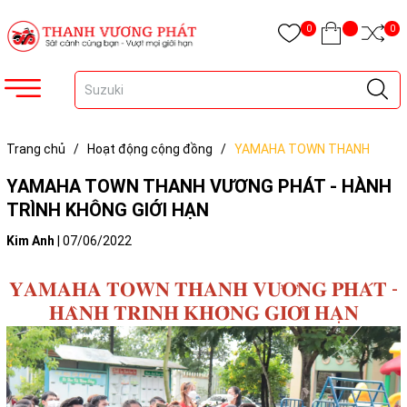
0
0
Trang chủ
/
Hoạt động cộng đồng
/
YAMAHA TOWN THANH
VƯƠNG PHÁT - HÀNH TRÌNH KHÔNG GIỚI HẠN
YAMAHA TOWN THANH VƯƠNG PHÁT - HÀNH
TRÌNH KHÔNG GIỚI HẠN
Kim Anh
|
07/06/2022
𝐘𝐀𝐌𝐀𝐇𝐀 𝐓𝐎𝐖𝐍 𝐓𝐇𝐀𝐍𝐇 𝐕𝐔̛𝐎̛𝐍𝐆 𝐏𝐇𝐀́𝐓 -
𝐇𝐀̀𝐍𝐇 𝐓𝐑𝐈̀𝐍𝐇 𝐊𝐇𝐎̂𝐍𝐆 𝐆𝐈𝐎̛́𝐈 𝐇𝐀̣𝐍