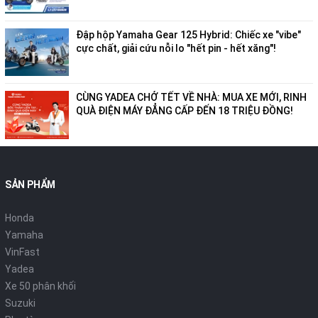
Đập hộp Yamaha Gear 125 Hybrid: Chiếc xe "vibe"
cực chất, giải cứu nỗi lo "hết pin - hết xăng"!
CÙNG YADEA CHỞ TẾT VỀ NHÀ: MUA XE MỚI, RINH
QUÀ ĐIỆN MÁY ĐẲNG CẤP ĐẾN 18 TRIỆU ĐỒNG!
SẢN PHẨM
Honda
Yamaha
VinFast
Yadea
Xe 50 phân khối
Suzuki