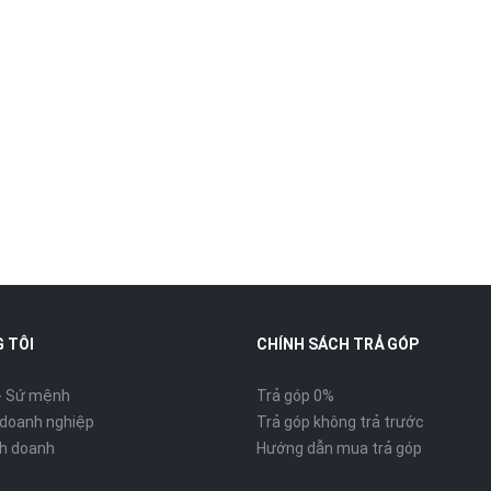
 TÔI
CHÍNH SÁCH TRẢ GÓP
- Sứ mệnh
Trả góp 0%
 doanh nghiệp
Trả góp không trả trước
inh doanh
Hướng dẫn mua trả góp