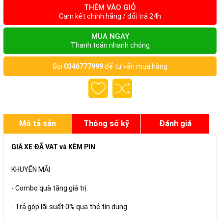
THÊM VÀO GIỎ
Cam kết chính hãng / đổi trả 24h
MUA NGAY
Thanh toán nhanh chóng
Gọi
0346777999
để tư vấn mua hàng
Mô tả sản
Thông số kỹ
Đánh giá
phẩm
thuật
GIÁ XE ĐÃ VAT và KÈM PIN
KHUYẾN MÃI
- Combo quà tặng giá trị.
- Trả góp lãi suất 0% qua thẻ tín dụng.