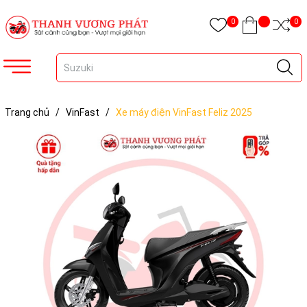
0
0
Trang chủ
/
VinFast
/
Xe máy điện VinFast Feliz 2025