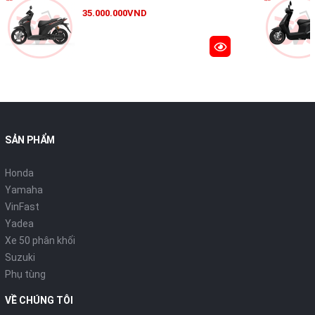
35.000.000VND
SẢN PHẨM
Honda
Yamaha
VinFast
Yadea
Xe 50 phân khối
Suzuki
Phụ tùng
VỀ CHÚNG TÔI