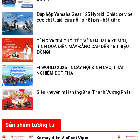
Đập hộp Yamaha Gear 125 Hybrid: Chiếc xe vibe
cực chất, giải cứu nỗi lo hết pin - hết xăng!
CÙNG YADEA CHỞ TẾT VỀ NHÀ: MUA XE MỚI,
RINH QUÀ ĐIỆN MÁY ĐẲNG CẤP ĐẾN 18 TRIỆU
ĐỒNG!
FI WORLD 2025 - NGÀY HỘI ĐỈNH CAO, TRẢI
NGHIỆM ĐỘT PHÁ
Siêu khuyến mãi tháng 8 tại Thanh Vương Phát
Sản phẩm tương tự
Xe máy điện VinFast Viper