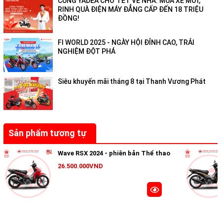
CÙNG YADEA CHỞ TẾT VỀ NHÀ: MUA XE MỚI,
RINH QUÀ ĐIỆN MÁY ĐẲNG CẤP ĐẾN 18 TRIỆU
ĐỒNG!
FI WORLD 2025 - NGÀY HỘI ĐỈNH CAO, TRẢI
NGHIỆM ĐỘT PHÁ
Siêu khuyến mãi tháng 8 tại Thanh Vương Phát
Sản phẩm tương tự
Wave RSX 2024 - phiên bản Thể thao
26.500.000VND