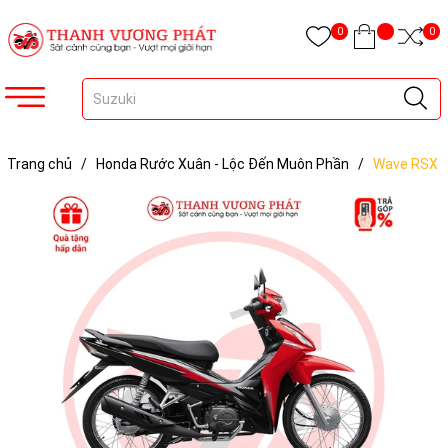
0
0
Trang chủ
/
Honda Rước Xuân - Lộc Đến Muôn Phần
/
Wave RSX
2024 - phiên bản Tiêu chuẩn