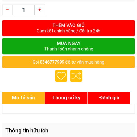
–
+
THÊM VÀO GIỎ
Cam kết chính hãng / đổi trả 24h
MUA NGAY
Thanh toán nhanh chóng
Gọi
0346777999
để tư vấn mua hàng
Mô tả sản
Thông số kỹ
Đánh giá
phẩm
thuật
Thông tin hữu ích