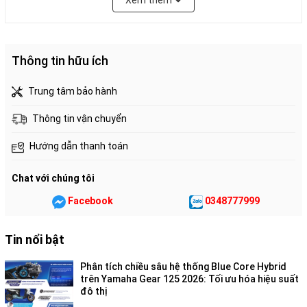
Xem thêm
THIẾT KẾ
Thông tin hữu ích
Trung tâm bảo hành
Thông tin vận chuyển
Hướng dẫn thanh toán
Chat với chúng tôi
Facebook
0348777999
Tem xe độc đáo mới
Tin nổi bật
Thiết kế tem trên thân xe hài hòa với logo cách điệu ""Wave
Phân tích chiều sâu hệ thống Blue Core Hybrid
Alpha"" và nền họa tiết trẻ trung, với màu sắc khác nhau trên
trên Yamaha Gear 125 2026: Tối ưu hóa hiệu suất
mỗi xe. Toàn bộ thiết kế năng động và mạnh mẽ, giúp người
đô thị
dùng tự tin khoe trọn cá tính.