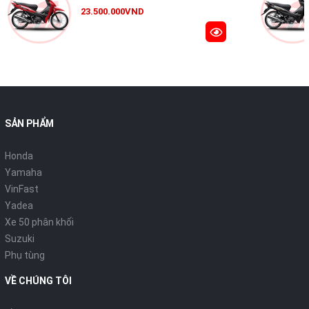
23.500.000VND
SẢN PHẨM
Honda
Yamaha
VinFast
Yadea
Đèn chiếu sáng phía trước luôn bật
Xe 50 phân khối
sáng khi xe vận hành
Suzuki
Phụ tùng
Chế độ đèn luôn sáng đảm bảo cho người sử dụng có tầm nhìn
tốt nhất. Bên cạnh đó, khả năng nhận diện của xe khi di chuyển
VỀ CHÚNG TÔI
trên đường phố cũng được tăng lên, kể cả trong điều kiện ánh
sáng ban ngày, giúp người lái an tâm di chuyển.