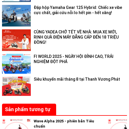
Đập hộp Yamaha Gear 125 Hybrid: Chiếc xe vibe
cực chất, giải cứu nỗi lo hết pin - hết xăng!
CÙNG YADEA CHỞ TẾT VỀ NHÀ: MUA XE MỚI,
RINH QUÀ ĐIỆN MÁY ĐẲNG CẤP ĐẾN 18 TRIỆU
ĐỒNG!
FI WORLD 2025 - NGÀY HỘI ĐỈNH CAO, TRẢI
NGHIỆM ĐỘT PHÁ
Siêu khuyến mãi tháng 8 tại Thanh Vương Phát
Mặt đồng hồ dễ quan sát
Các thông số vận hành được hiển thị đầy đủ giúp người lái
quan sát một cách dễ dàng và thuận tiện. Hệ thống đèn hiển
Sản phẩm tương tự
thị trên mặt đồng hồ nổi bật, dễ quan sát khi di chuyển.
Wave Alpha 2025 - phiên bản Tiêu
TIỆN ÍCH VÀ AN TOÀN
chuẩn