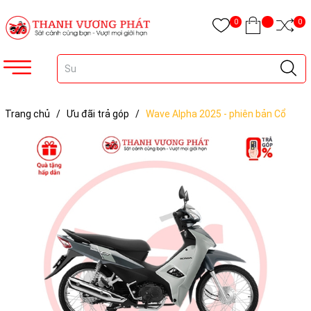
0
0
Trang chủ
/
Ưu đãi trả góp
/
Wave Alpha 2025 - phiên bản Cổ
điển