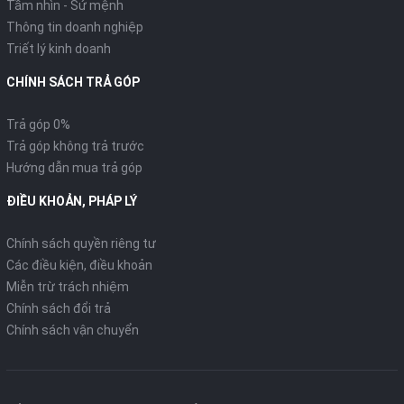
Tầm nhìn - Sứ mệnh
Thông tin doanh nghiệp
Triết lý kinh doanh
CHÍNH SÁCH TRẢ GÓP
Trả góp 0%
Trả góp không trả trước
Hướng dẫn mua trả góp
ĐIỀU KHOẢN, PHÁP LÝ
Chính sách quyền riêng tư
Các điều kiện, điều khoản
Ổ khóa đa năng 3 trong 1
Miễn trừ trách nhiệm
Chính sách đổi trả
Ổ khóa bao gồm khóa điện, khóa cổ và khóa từ, dễ sử dụng và
Chính sách vận chuyển
chống rỉ sét hiệu quả.