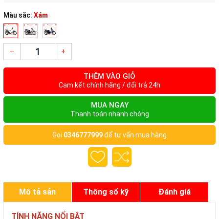
Màu sắc:
Xám
–
+
THÊM VÀO GIỎ
Cam kết chính hãng / đổi trả 24h
MUA NGAY
Thanh toán nhanh chóng
Gọi
0346777999
để tư vấn mua hàng
Mô tả sản
Thông số kỹ
Đánh giá
phẩm
thuật
TÍNH NĂNG NỔI BẬT