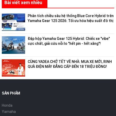
Bài viết xem nhiều
Phân tích chiều sâu hệ thống Blue Core Hybrid trên
Yamaha Gear 125 2026: Tối ưu hóa hiệu suất đô thị
Đập hộp Yamaha Gear 125 Hybrid: Chiếc xe "vibe"
cực chất, giải cứu nỗi lo "hết pin - hết xăng"!
CÙNG YADEA CHỞ TẾT VỀ NHÀ: MUA XE MỚI, RINH
QUÀ ĐIỆN MÁY ĐẲNG CẤP ĐẾN 18 TRIỆU ĐỒNG!
SẢN PHẨM
Honda
Yamaha