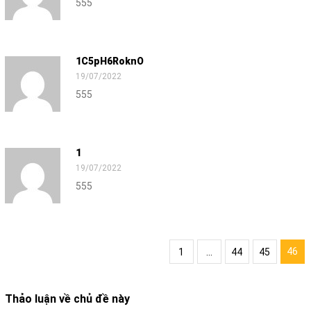
555
1C5pH6RoknO
19/07/2022
555
1
19/07/2022
555
46
1
...
44
45
Thảo luận về chủ đề này