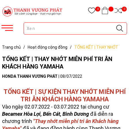
0
0
Trang chủ
/
Hoạt động cộng đồng
/
TỔNG KẾT | THAY NHỚT
MIỄN PHÍ TRI ÂN KHÁCH HÀNG YAMAHA
TỔNG KẾT | THAY NHỚT MIỄN PHÍ TRI ÂN
KHÁCH HÀNG YAMAHA
HONDA THANH VƯƠNG PHÁT
|
08/07/2022
TỔNG KẾT | SỰ KIỆN THAY NHỚT MIỄN PHÍ
TRI ÂN KHÁCH HÀNG YAMAHA
Vào ngày 02.07.2022 - 03.07.2022 tại chung cư
Becamex Hòa Lợi, Bến Cát, Bình Dương
đã diễn ra
chương trình
"Thay nhớt miễn phí tri ân Khách hàng
Yamaha"
đã và đang đồng hành cùng Thanh Vương