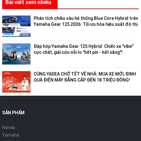
Bài viết xem nhiều
Phân tích chiều sâu hệ thống Blue Core Hybrid trên
Yamaha Gear 125 2026: Tối ưu hóa hiệu suất đô thị
Đập hộp Yamaha Gear 125 Hybrid: Chiếc xe "vibe"
cực chất, giải cứu nỗi lo "hết pin - hết xăng"!
CÙNG YADEA CHỞ TẾT VỀ NHÀ: MUA XE MỚI, RINH
QUÀ ĐIỆN MÁY ĐẲNG CẤP ĐẾN 18 TRIỆU ĐỒNG!
SẢN PHẨM
Honda
Yamaha