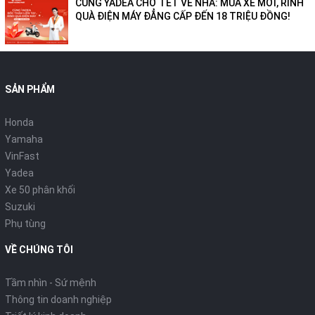
CÙNG YADEA CHỞ TẾT VỀ NHÀ: MUA XE MỚI, RINH
QUÀ ĐIỆN MÁY ĐẲNG CẤP ĐẾN 18 TRIỆU ĐỒNG!
SẢN PHẨM
Honda
Yamaha
VinFast
Yadea
Xe 50 phân khối
Suzuki
Phụ tùng
VỀ CHÚNG TÔI
Tầm nhìn - Sứ mệnh
Thông tin doanh nghiệp