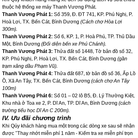
thuộc hệ thống xe máy Thanh Vương Phát.
Thanh Vương Phát 1:
Số 359, Đ. ĐT 741, KP. Phú Nghị, P.
Hoà Lợi, TX. Bến Cát, Bình Dương
(Cách chợ Hòa Lợi
300m).
Thanh Vương Phát 2:
Số 6, KP. 1, P. Hoà Phú, TP. Thủ Dầu
Một, Bình Dương
(Đối diện bến xe Phú Chánh).
Thanh Vương Phát 3:
Thửa đất số 1448, Tờ bản đồ số 32,
KP. Phú Nghị, P. Hoà Lợi, TX. Bến Cát, Bình Dương
(gần
trạm xăng dầu Phạm Vũ).
Thanh Vương Phát 4:
Thửa đất 687, tờ bản đồ số 36, Ấp Lồ
Ồ, Xã An Tây, TX. Bến Cát, Bình Dương
(cách chợ An Tây
100m)
Thanh Vương Phát 6:
Số 01 – 02 lô B5, Đ. Lý Thường Kiệt,
Khu nhà ở Toa xe 2, P. Dĩ An, TP. Dĩ An, Bình Dương
(cách
trường tiểu học Dĩ An C 200m).
IV. Ưu đãi chương trình
Khi Qúy khách hàng mua một trong các dòng xe sau sẽ nhận
được "Thay nhớt miễn phí 1 năm - Kiểm tra xe miễn phí trọn