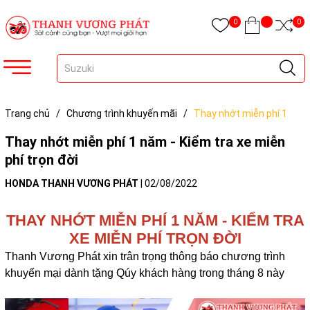
0
0
Trang chủ
/
Chương trình khuyến mãi
/
Thay nhớt miễn phí 1
năm - Kiểm tra xe miễn phí trọn đời
Thay nhớt miễn phí 1 năm - Kiểm tra xe miễn
phí trọn đời
HONDA THANH VƯƠNG PHÁT
|
02/08/2022
THAY NHỚT MIỄN PHÍ 1 NĂM - KIỂM TRA
XE MIỄN PHÍ TRỌN ĐỜI
Thanh Vương Phát xin trân trọng thông báo chương trình
khuyến mại dành tặng Qúy khách hàng trong tháng 8 này