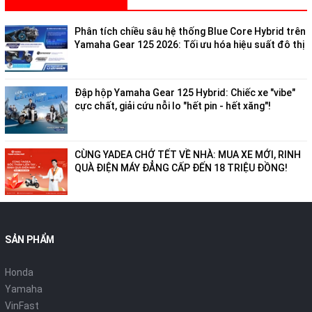
Phân tích chiều sâu hệ thống Blue Core Hybrid trên
Yamaha Gear 125 2026: Tối ưu hóa hiệu suất đô thị
Đập hộp Yamaha Gear 125 Hybrid: Chiếc xe "vibe"
cực chất, giải cứu nỗi lo "hết pin - hết xăng"!
CÙNG YADEA CHỞ TẾT VỀ NHÀ: MUA XE MỚI, RINH
QUÀ ĐIỆN MÁY ĐẲNG CẤP ĐẾN 18 TRIỆU ĐỒNG!
SẢN PHẨM
Honda
Yamaha
VinFast