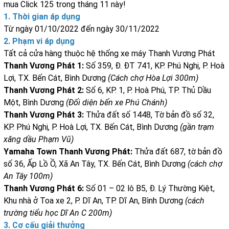
mua Click 125 trong tháng 11 này!
1. Thời gian áp dụng
Từ ngày 01/10/2022 đến ngày 30/11/2022
2. Phạm vi áp dụng
Tất cả cửa hàng thuộc hệ thống xe máy Thanh Vương Phát
Thanh Vương Phát 1:
Số 359, Đ. ĐT 741, KP. Phú Nghị, P. Hoà
Lợi, TX. Bến Cát, Bình Dương
(Cách chợ Hòa Lợi 300m)
Thanh Vương Phát 2:
Số 6, KP. 1, P. Hoà Phú, TP. Thủ Dầu
Một, Bình Dương
(Đối diện bến xe Phú Chánh)
Thanh Vương Phát 3:
Thửa đất số 1448, Tờ bản đồ số 32,
KP. Phú Nghị, P. Hoà Lợi, TX. Bến Cát, Bình Dương
(gần trạm
xăng dầu Phạm Vũ)
Yamaha Town Thanh Vương Phát:
Thửa đất 687, tờ bản đồ
số 36, Ấp Lồ Ồ, Xã An Tây, TX. Bến Cát, Bình Dương
(cách chợ
An Tây 100m)
Thanh Vương Phát 6:
Số 01 – 02 lô B5, Đ. Lý Thường Kiệt,
Khu nhà ở Toa xe 2, P. Dĩ An, TP. Dĩ An, Bình Dương
(cách
trường tiểu học Dĩ An C 200m)
3. Cơ cấu giải thưởng