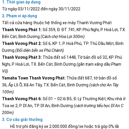
1. Thời gian áp dụng
Từ ngày 03/11/2022 đến ngày 30/11/2022
2. Phạm vi áp dụng
Tất cả cửa hàng thuộc hệ thống xe máy Thanh Vương Phát
Thanh Vương Phát 1:
Số 359, Đ. ĐT 741, KP. Phú Nghị, P. Hoà Lợi, TX.
Bến Cát, Bình Dương
(Cách chợ Hòa Lợi 300m)
Thanh Vương Phát 2:
Số 6, KP. 1, P. Hoà Phú, TP. Thủ Dầu Một, Bình
Dương
(Đối diện bến xe Phú Chánh)
Thanh Vương Phát 3:
Thửa đất số 1448, Tờ bản đồ số 32, KP. Phú
Nghị, P. Hoà Lợi, TX. Bến Cát, Bình Dương
(gần trạm xăng dầu Phạm
Vũ)
Yamaha Town Thanh Vương Phát:
Thửa đất 687, tờ bản đồ số
36, Ấp Lồ Ồ, Xã An Tây, TX. Bến Cát, Bình Dương
(cách chợ An Tây
100m)
Thanh Vương Phát 6:
Số 01 – 02 lô B5, Đ. Lý Thường Kiệt, Khu nhà ở
Toa xe 2, P. Dĩ An, TP. Dĩ An, Bình Dương
(cách trường tiểu học Dĩ An C
200m)
3. Cơ cấu giải thưởng
Hỗ trợ phí đăng ký xe 2.000.000 đồng/xe hoặc trả góp 0% lãi