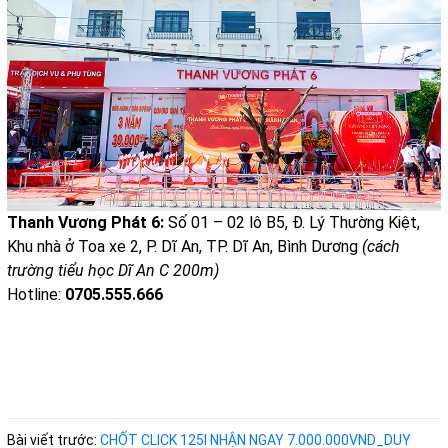
Thanh Vương Phát 6:
Số 01 – 02 lô B5, Đ. Lý Thường Kiệt,
Khu nhà ở Toa xe 2, P. Dĩ An, TP. Dĩ An, Bình Dương
(cách
trường tiểu học Dĩ An C 200m)
Hotline:
0705.555.666
Bài viết trước:
CHỐT CLICK 125I NHẬN NGAY 7.000.000VND_DUY