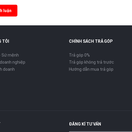
h luận
 TÔI
CHÍNH SÁCH TRẢ GÓP
- Sứ mệnh
Trả góp 0%
 doanh nghiệp
Trả góp không trả trước
inh doanh
Hướng dẫn mua trả góp
T
ĐĂNG KÍ TƯ VẤN