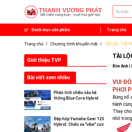
Danh mục sản phẩm
Trang chủ
Phụ tùng
Xe 50 phân khối
Trang chủ
/
Chương trình khuyến mãi
/
TÀI LỘC TỚI, 
TÀI LỘ
Giới thiệu TVP
Kim Anh
|
Bài viết xem nhiều
VUI ĐÓ
PHƠI 
Phân tích chiều sâu hệ
Bùng nổ c
thống Blue Core Hybrid
trên Yamaha Gear 125
hành cùn
2026: Tối ưu hóa hiệu suất
Thay cho 
đô thị
nhớ trong
Đập hộp Yamaha Gear 125
Hybrid: Chiếc xe "vibe" cực
chất, giải cứu nỗi lo "hết pin