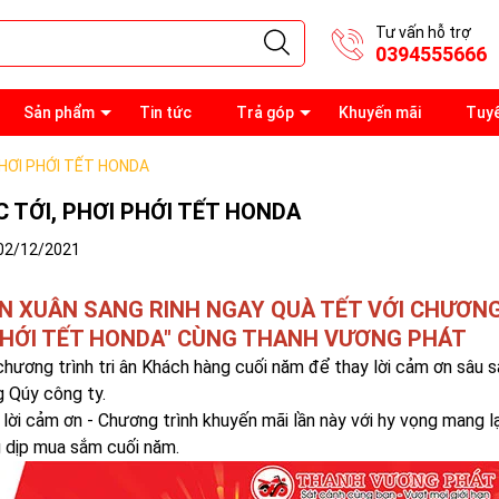
Tư vấn hỗ trợ
0394555666
Sản phẩm
Tin tức
Trả góp
Khuyến mãi
Tuy
PHƠI PHỚI TẾT HONDA
C TỚI, PHƠI PHỚI TẾT HONDA
02/12/2021
N XUÂN SANG RINH NGAY QUÀ TẾT VỚI CHƯƠNG 
PHỚI TẾT HONDA" CÙNG THANH VƯƠNG PHÁT
hương trình tri ân Khách hàng cuối năm để thay lời cảm ơn sâu 
g Qúy công ty.
lời cảm ơn - Chương trình khuyến mãi lần này với hy vọng mang lạ
 dịp mua sắm cuối năm.