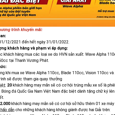
chương trình khuyến mãi:
ian:
01/12/2021 đến hết ngày 31/01/2022.
ợng khách hàng và phạm vi áp dụng:
c khách hàng mua các loại xe do HVN sản xuất: Wave Alpha 110c
0cc tại Thanh Vương Phát.
hức:
ng khi mua xe Wave Alpha 110cc, Blade 110cc, Vision 110cc và A
rình sẽ được tham gia quay thưởng
biệt
:
20
khách hàng may mắn sẽ có cơ hội trúng mẫu xe số là phi
 Bóng đá Quốc Gia Nam Việt Nam đặc biệt dành tặng chữ ký lên x
ết.
2.000
khách hàng may mắn sẽ có cơ hội sở hữu thêm 01 xe máy
 hấp dẫn
cho những khách hàng không giành được hai Giải trên: