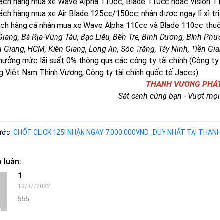
hàng mua xe Wave Alpha 110cc, Blade 110cc hoặc Vision 110cc
hàng mua xe Air Blade 125cc/150cc: nhận được ngay lì xì trị
ách hàng cá nhân mua xe Wave Alpha 110cc và Blade 110cc thuộ
iang, Bà Rịa-Vũng Tàu, Bạc Liêu, Bến Tre, Bình Dương, Bình Phướ
 Giang, HCM, Kiên Giang, Long An, Sóc Trăng, Tây Ninh, Tiền Gia
 hưởng mức lãi suất 0% thông qua các công ty tài chính (Công t
g Việt Nam Thịnh Vượng, Công ty tài chính quốc tế Jaccs).
THANH VƯƠNG PHÁ
Sát cánh cùng bạn - Vượt mọi
rước:
CHỐT CLICK 125I NHẬN NGAY 7.000.000VND_DUY NHẤT TẠI THA
 luận:
1
19/07/2022
555