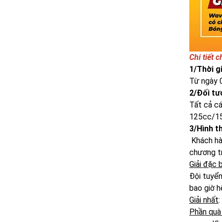
Chi tiết 
1/Thời g
Từ ngày 
2/Đối tư
Tất cả cá
125cc/15
3/Hình t
Khách hà
chương t
Giải đặc 
Đội tuyển
bao giờ h
Giải nhất
:
Phần quà