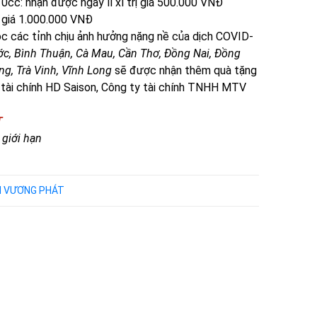
: nhận được ngay lì xì trị giá 500.000 VNĐ
 giá 1.000.000 VNĐ
c các tỉnh chịu ảnh hưởng nặng nề của dịch COVID-
c, Bình Thuận, Cà Mau, Cần Thơ, Đồng Nai, Đồng
ng, Trà Vinh, Vĩnh Long
sẽ được nhận thêm quà tặng
y tài chính HD Saison, Công ty tài chính TNHH MTV
T
 giới hạn
NH VƯƠNG PHÁT