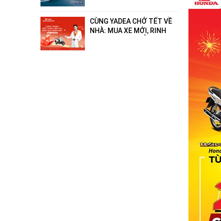
- hết xăng"!
CÙNG YADEA CHỞ TẾT VỀ
NHÀ: MUA XE MỚI, RINH
QUÀ ĐIỆN MÁY ĐẲNG CẤP
ĐẾN 18 TRIỆU ĐỒNG!