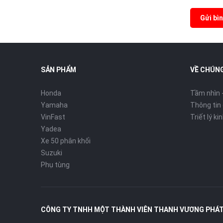
Gửi bìn
SẢN PHẨM
VỀ CHÚNG
Honda
Tầm nhìn 
Yamaha
Thông tin
VinFast
Triết lý k
Yadea
Xe 50 phân khối
Suzuki
Phụ tùng
CÔNG TY TNHH MỘT THÀNH VIÊN THANH VƯƠNG PHÁ