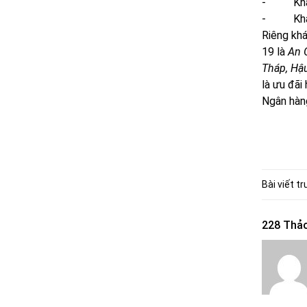
- Khách 
- Khách 
Riêng kh
19 là
An G
Tháp, Hậu
là ưu đãi
Ngân hàn
Bài viết t
228 Thảo