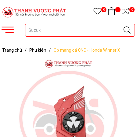
0
0
Trang chủ
/
Phụ kiện
/
Ốp mang cá CNC - Honda Winner X