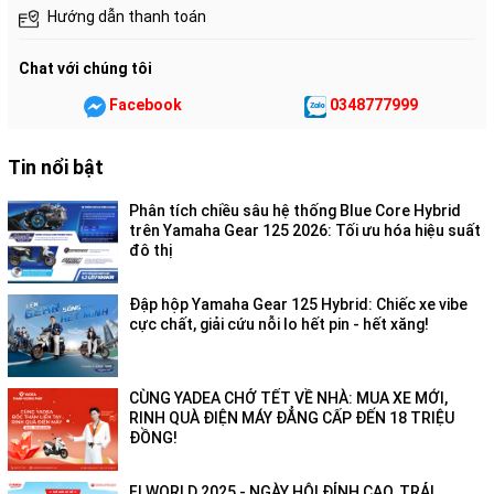
Hướng dẫn thanh toán
Chat với chúng tôi
Facebook
0348777999
Tin nổi bật
Phân tích chiều sâu hệ thống Blue Core Hybrid
trên Yamaha Gear 125 2026: Tối ưu hóa hiệu suất
đô thị
Đập hộp Yamaha Gear 125 Hybrid: Chiếc xe vibe
cực chất, giải cứu nỗi lo hết pin - hết xăng!
CÙNG YADEA CHỞ TẾT VỀ NHÀ: MUA XE MỚI,
RINH QUÀ ĐIỆN MÁY ĐẲNG CẤP ĐẾN 18 TRIỆU
ĐỒNG!
FI WORLD 2025 - NGÀY HỘI ĐỈNH CAO, TRẢI