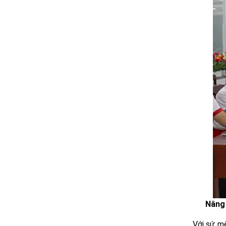
Nâng 
Với sứ mệ