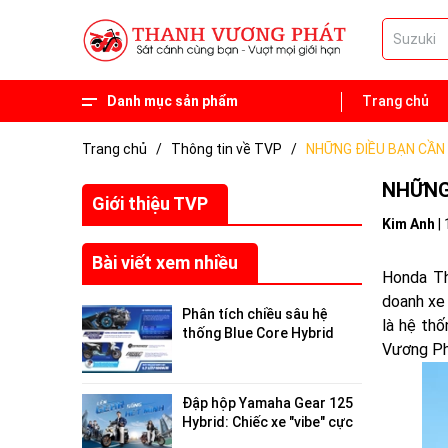
Danh mục sản phẩm
Trang chủ
Phụ tùng
Xe 50 phân khối
Trang chủ
/
Thông tin về TVP
/
NHỮNG ĐIỀU BẠN CẦN
NHỮNG
Giới thiệu TVP
Kim Anh
|
Bài viết xem nhiều
Honda Th
doanh xe 
Phân tích chiều sâu hệ
là hệ th
thống Blue Core Hybrid
Vương Phá
trên Yamaha Gear 125
2026: Tối ưu hóa hiệu suất
đô thị
Đập hộp Yamaha Gear 125
Hybrid: Chiếc xe "vibe" cực
chất, giải cứu nỗi lo "hết pin