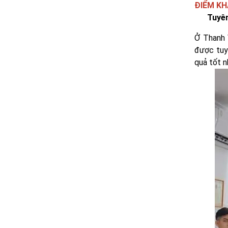
ĐIỂM KH
Tuyên
Ở Thanh 
được tuy
quả tốt n