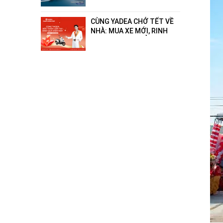
- hết xăng"!
CÙNG YADEA CHỞ TẾT VỀ
NHÀ: MUA XE MỚI, RINH
QUÀ ĐIỆN MÁY ĐẲNG CẤP
ĐẾN 18 TRIỆU ĐỒNG!