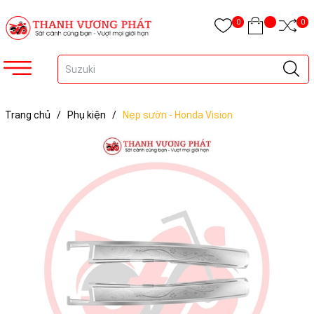
0
0
Trang chủ
/
Phụ kiện
/
Nẹp sườn - Honda Vision