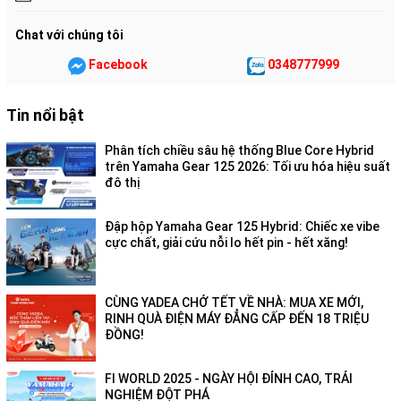
Chat với chúng tôi
Facebook
0348777999
Tin nổi bật
Phân tích chiều sâu hệ thống Blue Core Hybrid
trên Yamaha Gear 125 2026: Tối ưu hóa hiệu suất
đô thị
Đập hộp Yamaha Gear 125 Hybrid: Chiếc xe vibe
cực chất, giải cứu nỗi lo hết pin - hết xăng!
CÙNG YADEA CHỞ TẾT VỀ NHÀ: MUA XE MỚI,
RINH QUÀ ĐIỆN MÁY ĐẲNG CẤP ĐẾN 18 TRIỆU
ĐỒNG!
FI WORLD 2025 - NGÀY HỘI ĐỈNH CAO, TRẢI
NGHIỆM ĐỘT PHÁ