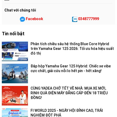
Chat với chúng tôi
Facebook
0348777999
Tin nổi bật
Phân tích chiều sâu hệ thống Blue Core Hybrid
trên Yamaha Gear 125 2026: Tối ưu hóa hiệu suất
đô thị
Đập hộp Yamaha Gear 125 Hybrid: Chiếc xe vibe
cực chất, giải cứu nỗi lo hết pin - hết xăng!
CÙNG YADEA CHỞ TẾT VỀ NHÀ: MUA XE MỚI,
RINH QUÀ ĐIỆN MÁY ĐẲNG CẤP ĐẾN 18 TRIỆU
ĐỒNG!
FI WORLD 2025 - NGÀY HỘI ĐỈNH CAO, TRẢI
NGHIỆM ĐỘT PHÁ