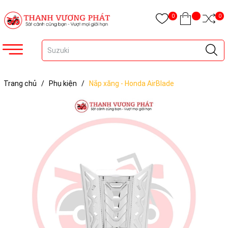
0
0
Trang chủ
/
Phụ kiện
/
Nắp xăng - Honda AirBlade