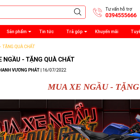
Tư vấn hỗ trợ
0394555666
Sản phẩm
Tin tức
Trả góp
Khuyến mãi
Tuy
- TẶNG QUÀ CHẤT
E NGẦU - TẶNG QUÀ CHẤT
HANH VƯƠNG PHÁT
|
16/07/2022
MUA XE NGẦU - TẶNG