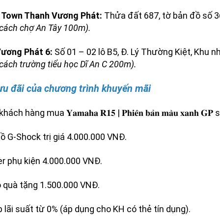
 Town Thanh Vương Phát:
Thửa đất 687, tờ bản đồ số 36
(cách chợ An Tây 100m).
ương Phát 6:
Số 01 – 02 lô B5, Đ. Lý Thường Kiệt, Khu nhà
cách trường tiểu học Dĩ An C 200m).
ưu đãi của chương trình khuyến mãi
hách hàng mua 𝐘𝐚𝐦𝐚𝐡𝐚 𝐑𝟏𝟓 | 𝐏𝐡𝐢𝐞̂𝐧 𝐛𝐚̉𝐧 𝐦𝐚̀𝐮 𝐱
ồ G-Shock trị giá 4.000.000 VNĐ.
er phụ kiện 4.000.000 VNĐ.
 quà tặng 1.500.000 VNĐ.
p lãi suất từ 0% (áp dụng cho KH có thẻ tín dụng).