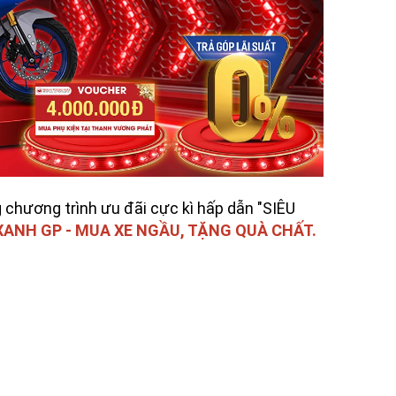
chương trình ưu đãi cực kì hấp dẫn "SIÊU
XANH GP - MUA XE NGẦU, TẶNG QUÀ CHẤT.