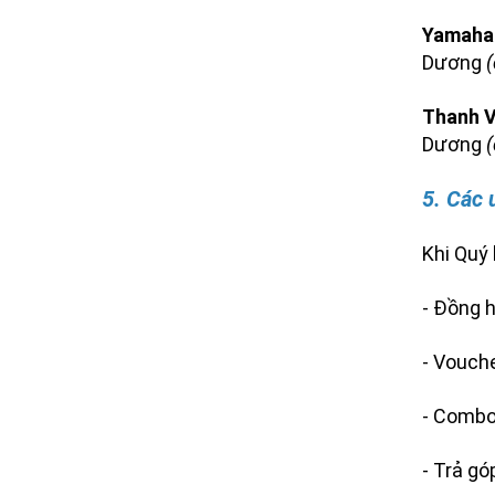
Yamaha
Dương
Thanh V
Dương
(
5. Các 
Khi Quý k
- Đồng h
- Vouch
- Combo
- Trả gó