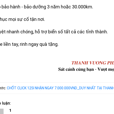
ộ bảo hành - bảo dưỡng 3 năm hoặc 30.000km.
hục mọi sự cố tận nơi.
yệt nhanh chóng, hỗ trợ biển số tất cả các tỉnh thành.
e liền tay, rinh ngay quà tặng.
𝐓𝐇𝐀𝐍𝐇 𝐕𝐔̛𝐎̛𝐍𝐆 𝐏𝐇
𝐒𝐚́𝐭 𝐜𝐚́𝐧𝐡 𝐜𝐮̀𝐧𝐠 𝐛𝐚̣𝐧 - 𝐕𝐮̛𝐨̛̣𝐭 𝐦𝐨̣𝐢
rước:
CHỐT CLICK 125I NHẬN NGAY 7.000.000VND_DUY NHẤT TẠI THA
 luận:
1