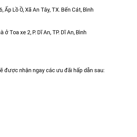
, Ấp Lồ Ồ, Xã An Tây, TX. Bến Cát, Bình
 ở Toa xe 2, P. Dĩ An, TP. Dĩ An, Bình
𝐧𝐡 𝐆𝐏 sẽ được nhận ngay các ưu đãi hấp dẫn sau: