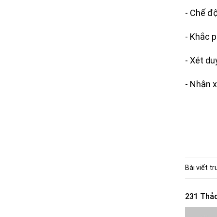
- Chế đ
- Khắc p
- Xét du
- Nhận x
Bài viết t
231 Thảo