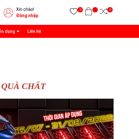
Xin chào!
0
0
Đăng nhập
ển dụng
Liên hệ
 QUÀ CHẤT