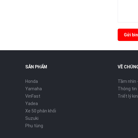
Gửi bìn
SẢN PHẨM
VỀ CHÚNG
Honda
Tầm nhìn 
Yamaha
Thông tin
VinFast
Triết lý k
Yadea
Xe 50 phân khối
Suzuki
Phụ tùng