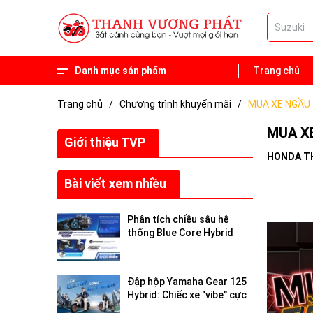
Danh mục sản phẩm
Trang chủ
Phụ tùng
Xe 50 phân khối
Trang chủ
/
Chương trình khuyến mãi
/
MUA XE NGẦU 
MUA X
Giới thiệu TVP
HONDA T
Bài viết xem nhiều
Phân tích chiều sâu hệ
thống Blue Core Hybrid
trên Yamaha Gear 125
2026: Tối ưu hóa hiệu suất
đô thị
Đập hộp Yamaha Gear 125
Hybrid: Chiếc xe "vibe" cực
chất, giải cứu nỗi lo "hết pin