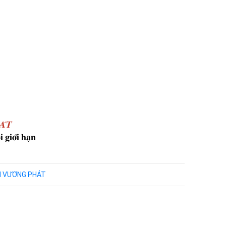
́𝐓
 𝐠𝐢𝐨̛́𝐢 𝐡𝐚̣𝐧
NH VƯƠNG PHÁT