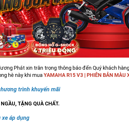
ương Phát xin trân trọng thông báo đến Quý khách hàng 
ong hè này khi mua
YAMAHA R15 V3 | PHIÊN BẢN MÀU 
chương trình khuyến mãi
 NGẦU, TẶNG QUÀ CHẤT.
 xe áp dụng