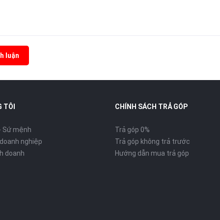
h luận
 TÔI
CHÍNH SÁCH TRẢ GÓP
- Sứ mệnh
Trả góp 0%
 doanh nghiệp
Trả góp không trả trước
inh doanh
Hướng dẫn mua trả góp