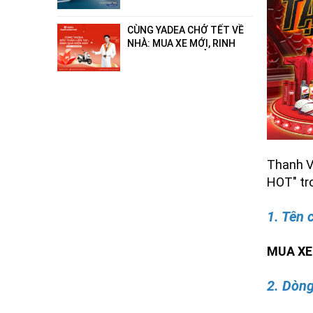
- hết xăng"!
CÙNG YADEA CHỞ TẾT VỀ
NHÀ: MUA XE MỚI, RINH
QUÀ ĐIỆN MÁY ĐẲNG CẤP
ĐẾN 18 TRIỆU ĐỒNG!
Thanh V
HOT" tr
1. Tên 
MUA XE
2. Dòng