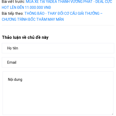
Bài viết trước:
MUA XE TẠI YADEA THANH VƯƠNG PHÁT - DEAL CỰC
HOT LÊN ĐẾN 11.000.000 VNĐ
Bài tiếp theo:
THÔNG BÁO - THAY ĐỔI CƠ CẤU GIẢI THƯỞNG –
CHƯƠNG TRÌNH BỐC THĂM MAY MẮN
Thảo luận về chủ đề này