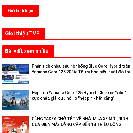
Gửi bình luận
Giới thiệu TVP
Bài viết xem nhiều
Phân tích chiều sâu hệ thống Blue Core Hybrid trên
Yamaha Gear 125 2026: Tối ưu hóa hiệu suất đô thị
Đập hộp Yamaha Gear 125 Hybrid: Chiếc xe "vibe"
cực chất, giải cứu nỗi lo "hết pin - hết xăng"!
CÙNG YADEA CHỞ TẾT VỀ NHÀ: MUA XE MỚI, RINH
QUÀ ĐIỆN MÁY ĐẲNG CẤP ĐẾN 18 TRIỆU ĐỒNG!