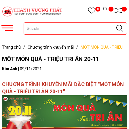
0
0
Trang chủ
/
Chương trình khuyến mãi
/
MỘT MÓN QUÀ - TRIỆU
TRI ÂN 20-11
MỘT MÓN QUÀ - TRIỆU TRI ÂN 20-11
Kim Anh
|
09/11/2021
CHƯƠNG TRÌNH KHUYẾN MÃI ĐẶC BIỆT "MỘT MÓN
QUÀ - TRIỆU TRI ÂN 20-11"