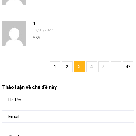
1
19/07/2022
555
3
1
2
4
5
...
47
Thảo luận về chủ đề này