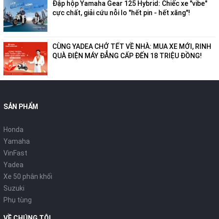
Đập hộp Yamaha Gear 125 Hybrid: Chiếc xe "vibe"
cực chất, giải cứu nỗi lo "hết pin - hết xăng"!
CÙNG YADEA CHỞ TẾT VỀ NHÀ: MUA XE MỚI, RINH
QUÀ ĐIỆN MÁY ĐẲNG CẤP ĐẾN 18 TRIỆU ĐỒNG!
SẢN PHẨM
Honda
Yamaha
VinFast
Yadea
Xe 50 phân khối
Suzuki
Phụ tùng
VỀ CHÚNG TÔI