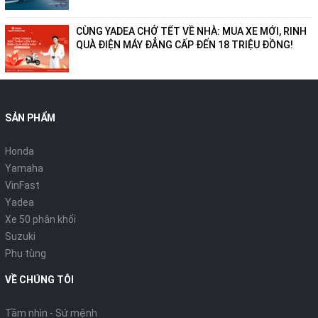
CÙNG YADEA CHỞ TẾT VỀ NHÀ: MUA XE MỚI, RINH
QUÀ ĐIỆN MÁY ĐẲNG CẤP ĐẾN 18 TRIỆU ĐỒNG!
SẢN PHẨM
Honda
Yamaha
VinFast
Yadea
Xe 50 phân khối
Suzuki
Phụ tùng
VỀ CHÚNG TÔI
Tầm nhìn - Sứ mệnh